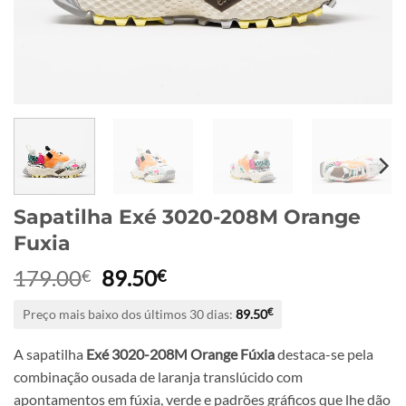
Sapatilha Exé 3020-208M Orange
Fuxia
O
O
179.00
89.50
€
€
preço
preço
Preço mais baixo dos últimos 30 dias:
89.50
€
original
atual
era:
é:
A sapatilha
Exé 3020-208M Orange Fúxia
destaca-se pela
179.00€.
89.50€.
combinação ousada de laranja translúcido com
apontamentos em fúxia, verde e padrões gráficos que lhe dão