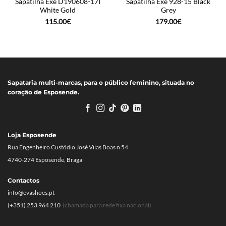
Sapatilha Exé D190608-17I
Sapatilha Exé 928-15 Black
White Gold
Grey
115.00
€
179.00
€
Sapataria multi-marcas, para o público feminino, situada no
coração de Esposende.
Loja Esposende
Rua Engenheiro Custódio José Vilas Boas n 54
4740-274 Esposende, Braga
Contactos
info@evashoes.pt
(+351) 253 964 210
(chamada para rede fixa nacional)