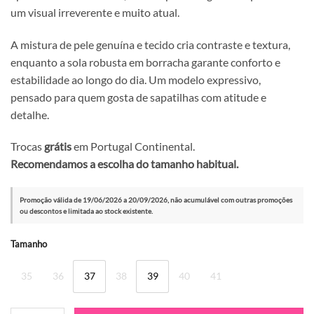
um visual irreverente e muito atual.
A mistura de pele genuína e tecido cria contraste e textura,
enquanto a sola robusta em borracha garante conforto e
estabilidade ao longo do dia. Um modelo expressivo,
pensado para quem gosta de sapatilhas com atitude e
detalhe.
Trocas
grátis
em Portugal Continental.
Recomendamos a escolha do tamanho habitual.
Promoção válida de 19/06/2026 a 20/09/2026, não acumulável com outras promoções
ou descontos e limitada ao stock existente.
Alternative:
Tamanho
35
36
37
38
39
40
41
Quantidade de Sapatilha Exé 3020-208M Orange Fuxia