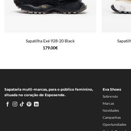
Sapatilha Exé 928-20 Black
Sapati
179.00
€
Sapataria multi-marcas, para o público feminino,
Eva Shoes
situada no coração de Esposende.
Sobre nós
Marcas
Novidades
Campanhas
Oportunidades