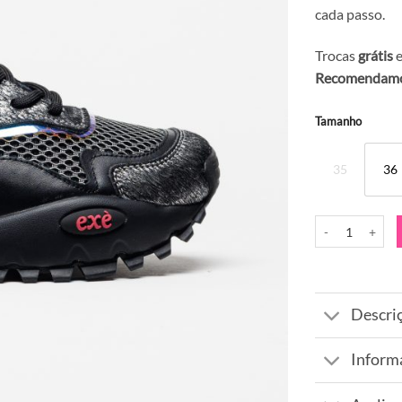
cada passo.
Trocas
grátis
e
Recomendamos
Alternative:
Tamanho
35
36
Quantidade de S
Descri
Inform