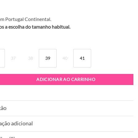
m Portugal Continental.
 a escolha do tamanho habitual.
37
38
39
40
41
apatilha Exé 4032-2A Black
ADICIONAR AO CARRINHO
ção
ação adicional