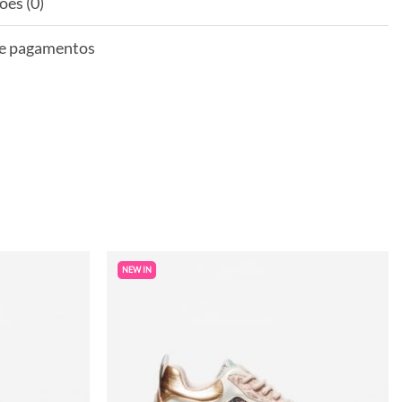
ões (0)
 e pagamentos
NEW IN