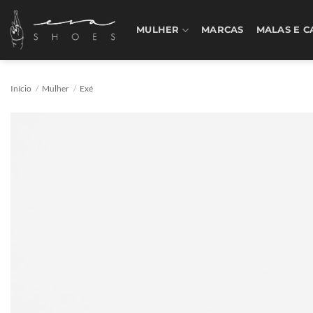
Skip
to
MULHER
MARCAS
MALAS E C
content
Início
/
Mulher
/
Exé