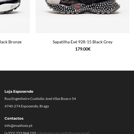
lack Bronze
Sapatilha Exé 928-15 Black Grey
179.00
€
Loja Esposende
Rua Engenheiro Custódio José Vilas Boas n 54
4740-274 Esposende, Braga
Contactos
info@evashoes.pt
(+351) 253 964 210
(chamada para rede fixa nacional)