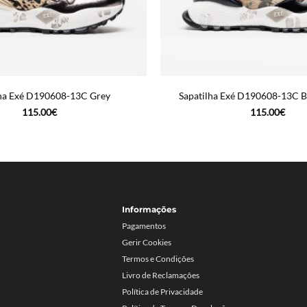
lha Exé D190608-13C Grey
Sapatilha Exé D190608-13C B
115.00
€
115.00
€
Informações
Pagamentos
Gerir Cookies
Termos e Condições
Livro de Reclamações
Política de Privacidade