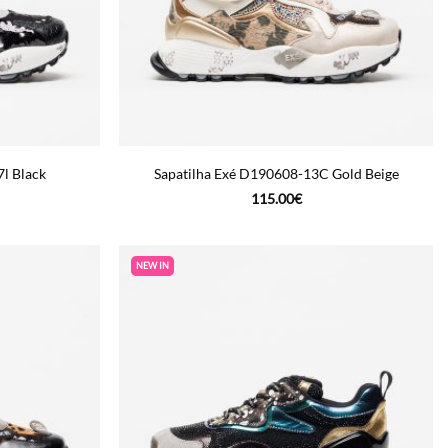
l Black
Sapatilha Exé D190608-13C Gold Beige
115.00
€
NEW IN