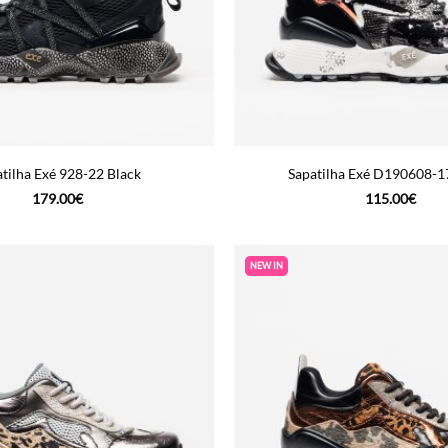
tilha Exé 928-22 Black
Sapatilha Exé D190608-17
179.00
€
115.00
€
NEW IN