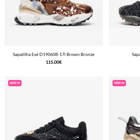
Sapatilha Exé D190608-17l Brown Bronze
Sapa
115.00
€
NEW IN
NEW IN