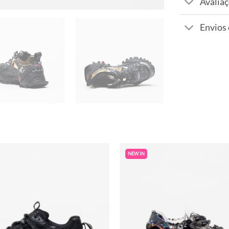
Avaliaç
Envios
NEW IN