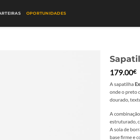
ARTEIRAS
OPORTUNIDADES
Sapati
179.00
€
A sapatilha
Ex
onde o preto 
dourado, text
A combinação 
estruturado, 
A sola de borr
base firme e c