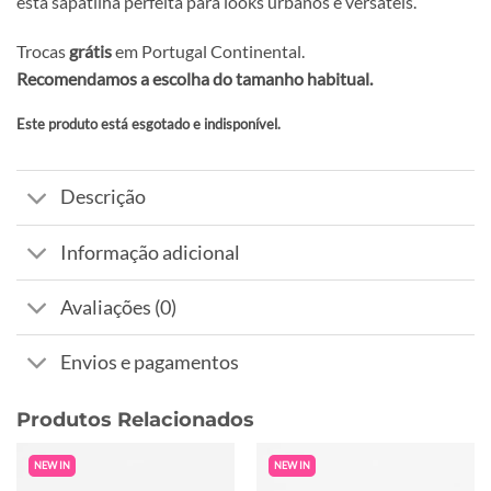
esta sapatilha perfeita para looks urbanos e versáteis.
Trocas
grátis
em Portugal Continental.
Recomendamos a escolha do tamanho habitual.
Este produto está esgotado e indisponível.
Alternative:
Descrição
Informação adicional
Avaliações (0)
Envios e pagamentos
Produtos Relacionados
NEW IN
NEW IN