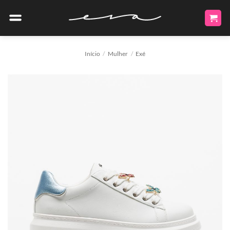
Skip
to
content
Início
/
Mulher
/
Exé