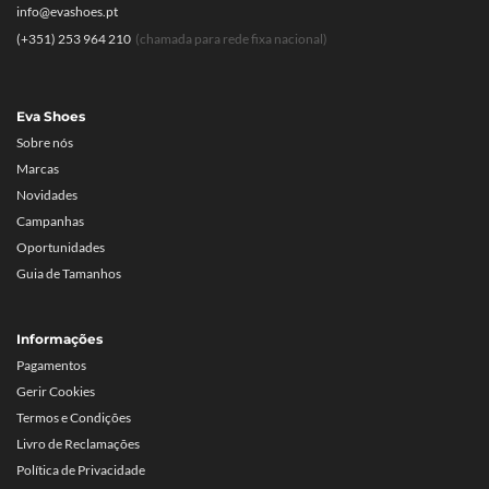
info@evashoes.pt
(+351) 253 964 210
(chamada para rede fixa nacional)
Eva Shoes
Sobre nós
Marcas
Novidades
Campanhas
Oportunidades
Guia de Tamanhos
Informações
Pagamentos
Gerir Cookies
Termos e Condições
Livro de Reclamações
Política de Privacidade