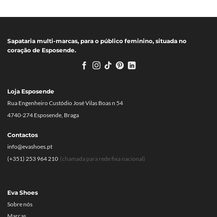
Sapataria multi-marcas, para o público feminino, situada no
coração de Esposende.
Loja Esposende
Rua Engenheiro Custódio José Vilas Boas n 54
4740-274 Esposende, Braga
Contactos
info@evashoes.pt
(+351) 253 964 210
(chamada para rede fixa nacional)
Eva Shoes
Sobre nós
Marcas