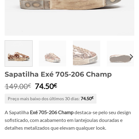
Sapatilha Exé 705-206 Champ
O
O
149.00
74.50
€
€
preço
preço
Preço mais baixo dos últimos 30 dias:
74.50
€
original
atual
era:
é:
A Sapatilha
Exé 705-206 Champ
destaca-se pelo seu design
149.00€.
74.50€.
sofisticado, com acabamento em lantejoulas douradas e
detalhes metalizados que elevam qualquer look.