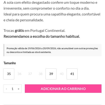
A sola com efeito desgastado confere um toque moderno e
irreverente, sem comprometer o conforto no dia a dia.
Ideal para quem procura uma sapatilha elegante, confortável
e cheia de personalidade.
Trocas
grátis
em Portugal Continental.
Recomendamos a escolha do tamanho habitual.
Promoção válida de 19/06/2026 a 20/09/2026, não acumulável com outras promoções
ou descontos e limitada ao stock existente.
Alternative:
Tamanho
35
36
37
38
39
40
41
Quantidade de Sapatilha Exé 705-206 Champ
ADICIONAR AO CARRINHO