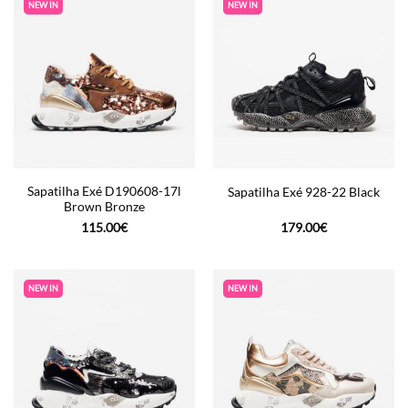
NEW IN
NEW IN
Sapatilha Exé D190608-17l
Sapatilha Exé 928-22 Black
Brown Bronze
115.00
€
179.00
€
NEW IN
NEW IN