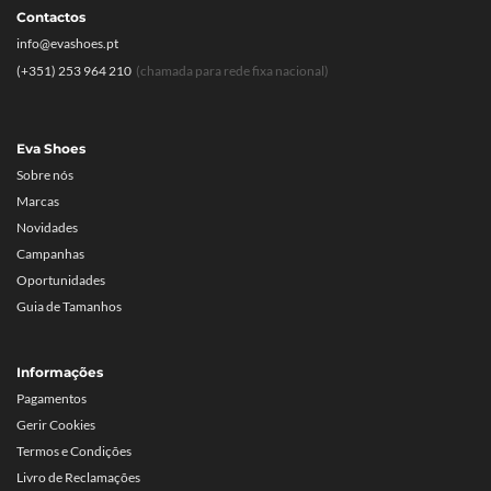
Contactos
info@evashoes.pt
(+351) 253 964 210
(chamada para rede fixa nacional)
Eva Shoes
Sobre nós
Marcas
Novidades
Campanhas
Oportunidades
Guia de Tamanhos
Informações
Pagamentos
Gerir Cookies
Termos e Condições
Livro de Reclamações