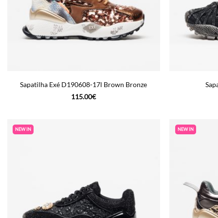
Sapatilha Exé D190608-17l Brown Bronze
Sapa
115.00
€
NEW IN
NEW IN