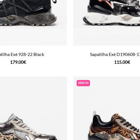
tilha Exé 928-22 Black
Sapatilha Exé D190608-17
179.00
€
115.00
€
NEW IN