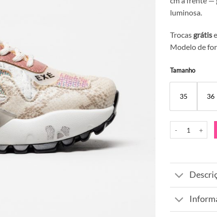
cm à frente —
luminosa.
Trocas
grátis
e
Modelo de for
Alternative:
Tamanho
35
36
Quantidade de S
Descri
Inform