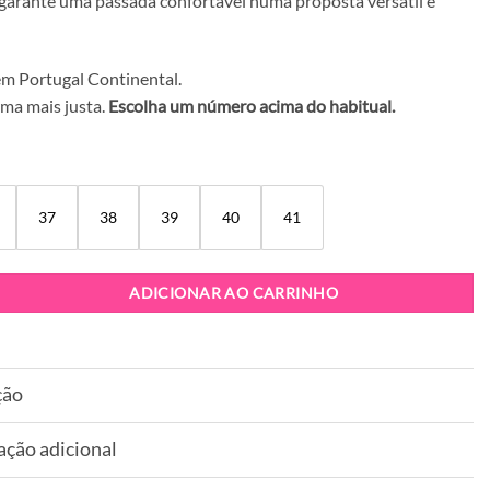
 garante uma passada confortável numa proposta versátil e
m Portugal Continental.
ma mais justa.
Escolha um número acima do habitual.
37
38
39
40
41
apatilha Exé D190608-13B White Pink
ADICIONAR AO CARRINHO
ção
ação adicional