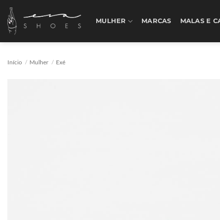
Skip
to
MULHER
MARCAS
MALAS E C
content
Início
/
Mulher
/
Exé