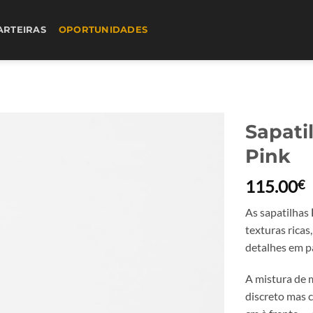
ARTEIRAS
OPORTUNIDADES
Sapati
Pink
115.00
€
As sapatilhas
texturas ricas
detalhes em p
A mistura de 
discreto mas 