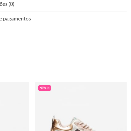
ões (0)
 e pagamentos
NEW IN