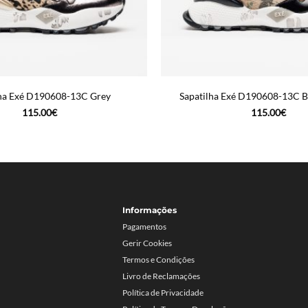
lha Exé D190608-13C Grey
Sapatilha Exé D190608-13C B
115.00
€
115.00
€
Informações
Pagamentos
Gerir Cookies
Termos e Condições
Livro de Reclamações
Política de Privacidade