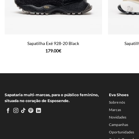
Sapatilha Exé 928-20 Black
Sapati
179.00
€
Sapataria multi-marcas, para o público feminino,
Eva Shoes
situada no coração de Esposende.
Sobre nós
Marcas
Novidades
Campanhas
Oportunidades