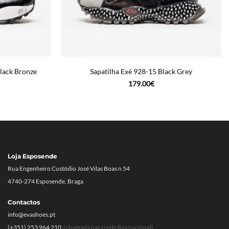
lack Bronze
Sapatilha Exé 928-15 Black Grey
179.00
€
Loja Esposende
Rua Engenheiro Custódio José Vilas Boas n 54
4740-274 Esposende, Braga
Contactos
info@evashoes.pt
(+351) 253 964 210
(chamada para rede fixa nacional)