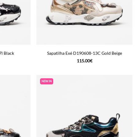
l Black
Sapatilha Exé D190608-13C Gold Beige
115.00
€
NEW IN