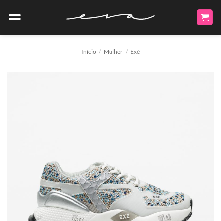
Skip
to
content
Início
/
Mulher
/
Exé