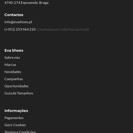
4740-274 Esposende, Braga
Contactos
info@evashoes.pt
(+351) 253 964 210
(chamada para rede fixa nacional)
Eva Shoes
Sobre nós
Marcas
Novidades
Campanhas
Oportunidades
Guia de Tamanhos
Informações
Pagamentos
Gerir Cookies
Termos e Condições