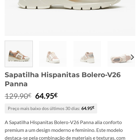
Sapatilha Hispanitas Bolero-V26
Panna
O
O
129.90
64.95
€
€
preço
preço
Preço mais baixo dos últimos 30 dias:
64.95
€
original
atual
era:
é:
A Sapatilha Hispanitas Bolero-V26 Panna alia conforto
129.90€.
64.95€.
premium a um design moderno e feminino. Este modelo
destaca-se pela combinação de materiais e texturas, com