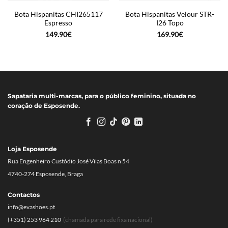
Bota Hispanitas CHI265117
Bota Hispanitas Velour STR-
Espresso
I26 Topo
149.90
€
169.90
€
Sapataria multi-marcas, para o público feminino, situada no
coração de Esposende.
Loja Esposende
Rua Engenheiro Custódio José Vilas Boas n 54
4740-274 Esposende, Braga
Contactos
info@evashoes.pt
(+351) 253 964 210
(chamada para rede fixa nacional)