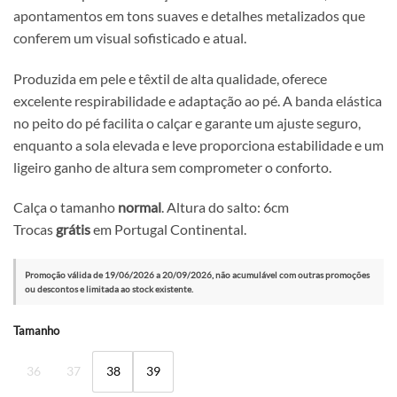
apontamentos em tons suaves e detalhes metalizados que
conferem um visual sofisticado e atual.
Produzida em pele e têxtil de alta qualidade, oferece
excelente respirabilidade e adaptação ao pé. A banda elástica
no peito do pé facilita o calçar e garante um ajuste seguro,
enquanto a sola elevada e leve proporciona estabilidade e um
ligeiro ganho de altura sem comprometer o conforto.
Calça o tamanho
normal
. Altura do salto: 6cm
Trocas
grátis
em Portugal Continental.
Promoção válida de 19/06/2026 a 20/09/2026, não acumulável com outras promoções
ou descontos e limitada ao stock existente.
Alternative:
Tamanho
36
37
38
39