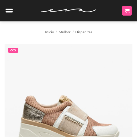
Skip
to
content
Início
/
Mulher
/
Hispanitas
-50%