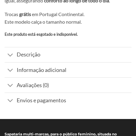
igual, assegurando
conforto ao longo de todo o dia
.
Trocas
grátis
em Portugal Continental.
Este modelo calça o tamanho normal.
Este produto está esgotado e indisponível.
Alternative:
Descrição
Informação adicional
Avaliações (0)
Envios e pagamentos
Sapataria multi-marcas, para o público feminino, situada no