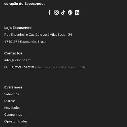
coração de Esposende.
Loja Esposende
Rua Engenheiro Custódio José Vilas Boas n 54
4740-274 Esposende, Braga
Contactos
info@evashoes.pt
(+351) 253 964 210
(chamada para rede fixa nacional)
Eva Shoes
Sobre nós
Marcas
Novidades
Campanhas
Oportunidades