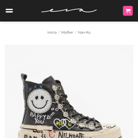
Skip
to
content
Início
/
Mulher
/
Nan-Ku