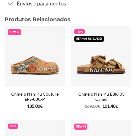
Envios e pagamentos
Produtos Relacionados
-40%
NEW IN
ÚLTIMAS UNIDADES
Chinelo Nan-Ku Couture
Chinelo Nan-Ku EBK-03
EFS-80C-P
Camel
O
O
135.00
€
169.00
€
101.40
€
preço
preço
original
atual
era:
é:
169.00€.
101.40€.
-50%
NEW IN