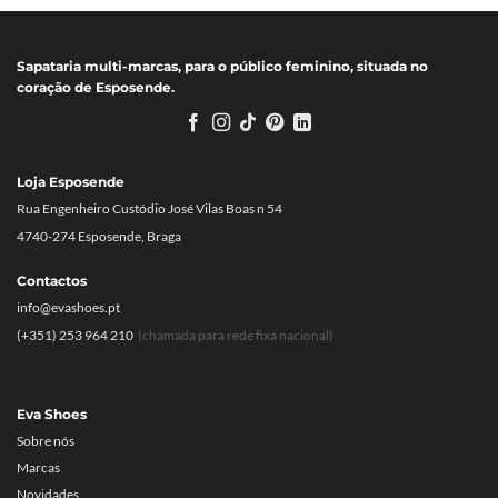
Sapataria multi-marcas, para o público feminino, situada no
coração de Esposende.
Loja Esposende
Rua Engenheiro Custódio José Vilas Boas n 54
4740-274 Esposende, Braga
Contactos
info@evashoes.pt
(+351) 253 964 210
(chamada para rede fixa nacional)
Eva Shoes
Sobre nós
Marcas
Novidades