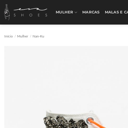
Skip
to
MULHER
MARCAS
MALAS E C
content
Início
/
Mulher
/
Nan-Ku