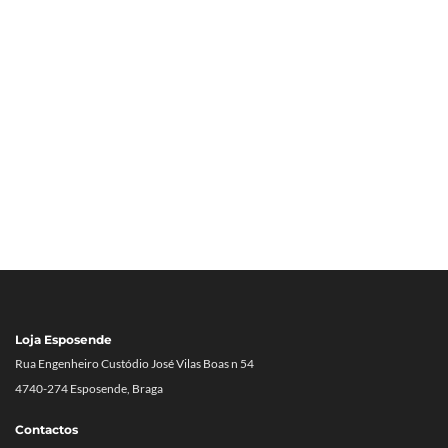
Loja Esposende
Rua Engenheiro Custódio José Vilas Boas n 54
4740-274 Esposende, Braga
Contactos