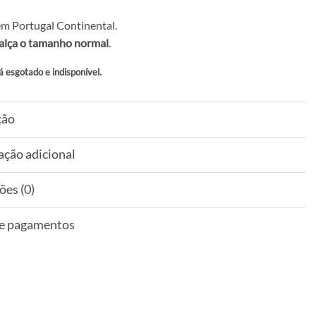
m Portugal Continental.
alça o tamanho normal
.
á esgotado e indisponível.
ção
ação adicional
ões (0)
 e pagamentos