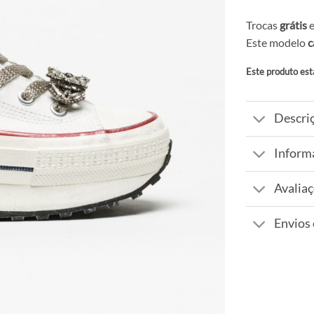
Trocas
grátis
e
Este modelo
c
Este produto est
Alternative:
Descri
Inform
Avaliaç
Envios