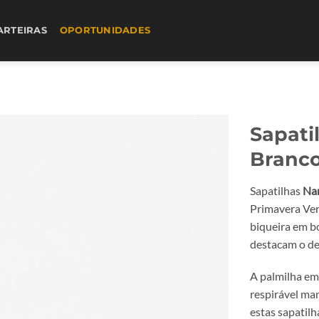
ARTEIRAS
OPORTUNIDADES
Sapati
Branc
Sapatilhas
Na
Primavera Verã
biqueira em b
destacam o de
A palmilha em
respirável man
estas sapatilh