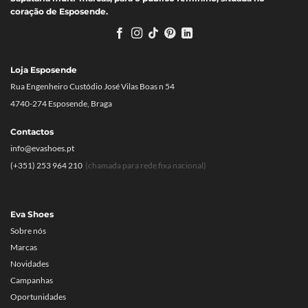
coração de Esposende.
Loja Esposende
Rua Engenheiro Custódio José Vilas Boas n 54
4740-274 Esposende, Braga
Contactos
info@evashoes.pt
(+351) 253 964 210
(chamada para rede fixa nacional)
Eva Shoes
Sobre nós
Marcas
Novidades
Campanhas
Oportunidades