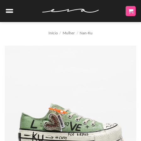
Skip
to
content
Início
/
Mulher
/
Nan-Ku