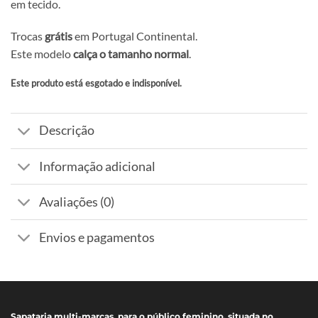
em tecido.
Trocas
grátis
em Portugal Continental.
Este modelo
calça o tamanho normal
.
Este produto está esgotado e indisponível.
Alternative:
Descrição
Informação adicional
Avaliações (0)
Envios e pagamentos
Sapataria multi-marcas, para o público feminino, situada no