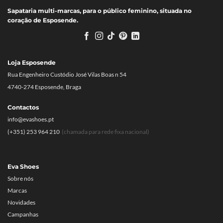
Sapataria multi-marcas, para o público feminino, situada no
coração de Esposende.
Loja Esposende
Rua Engenheiro Custódio José Vilas Boas n 54
4740-274 Esposende, Braga
Contactos
info@evashoes.pt
(+351) 253 964 210
(chamada para rede fixa nacional)
Eva Shoes
Sobre nós
Marcas
Novidades
Campanhas