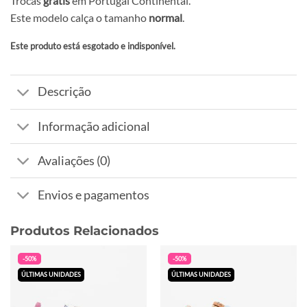
Trocas
grátis
em Portugal Continental.
Este modelo calça o tamanho
normal
.
Este produto está esgotado e indisponível.
Alternative:
Descrição
Informação adicional
Avaliações (0)
Envios e pagamentos
Produtos Relacionados
-50%
-50%
ÚLTIMAS UNIDADES
ÚLTIMAS UNIDADES