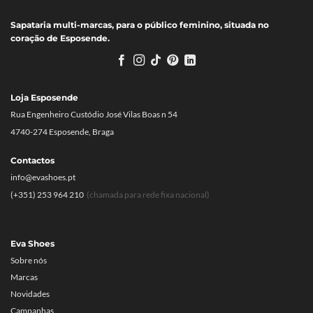
Sapataria multi-marcas, para o público feminino, situada no
coração de Esposende.
Loja Esposende
Rua Engenheiro Custódio José Vilas Boas n 54
4740-274 Esposende, Braga
Contactos
info@evashoes.pt
(+351) 253 964 210
(chamada para rede fixa nacional)
Eva Shoes
Sobre nós
Marcas
Novidades
Campanhas