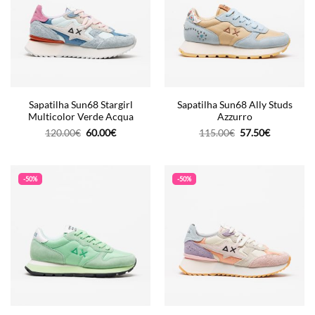
Sapatilha Sun68 Stargirl
Sapatilha Sun68 Ally Studs
Multicolor Verde Acqua
Azzurro
O
O
O
O
120.00
€
60.00
€
115.00
€
57.50
€
preço
preço
preço
preço
original
atual
original
atual
era:
é:
era:
é:
120.00€.
60.00€.
115.00€.
57.50€.
-50%
-50%