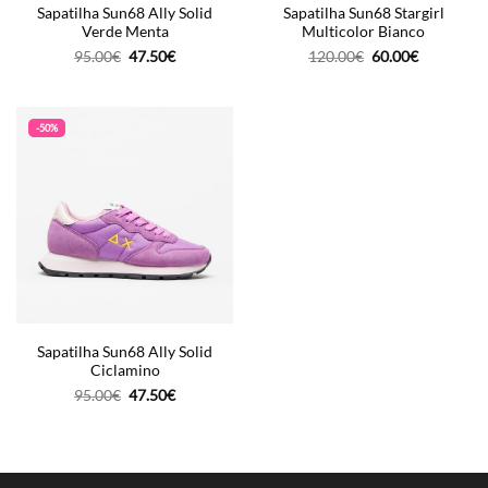
Sapatilha Sun68 Ally Solid
Sapatilha Sun68 Stargirl
Verde Menta
Multicolor Bianco
O
O
O
O
95.00
€
47.50
€
120.00
€
60.00
€
preço
preço
preço
preço
original
atual
original
atual
era:
é:
era:
é:
95.00€.
47.50€.
120.00€.
60.00€.
-50%
Sapatilha Sun68 Ally Solid
Ciclamino
O
O
95.00
€
47.50
€
preço
preço
original
atual
era:
é:
95.00€.
47.50€.