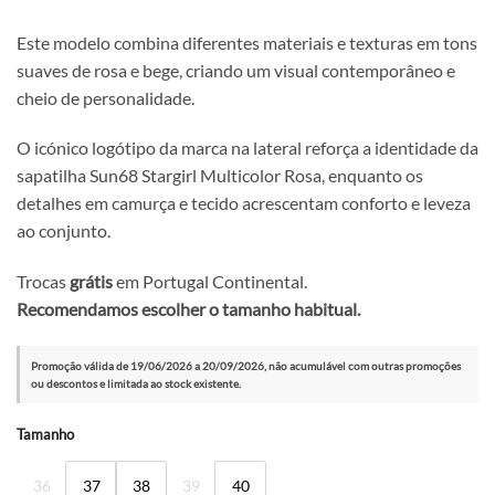
Este modelo combina diferentes materiais e texturas em tons
suaves de rosa e bege, criando um visual contemporâneo e
cheio de personalidade.
O icónico logótipo da marca na lateral reforça a identidade da
sapatilha Sun68 Stargirl Multicolor Rosa, enquanto os
detalhes em camurça e tecido acrescentam conforto e leveza
ao conjunto.
Trocas
grátis
em Portugal Continental.
Recomendamos escolher o tamanho habitual.
Promoção válida de 19/06/2026 a 20/09/2026, não acumulável com outras promoções
ou descontos e limitada ao stock existente.
Alternative:
Tamanho
36
37
38
39
40