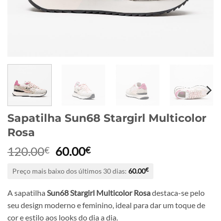
Sapatilha Sun68 Stargirl Multicolor
Rosa
O
O
120.00
60.00
€
€
preço
preço
Preço mais baixo dos últimos 30 dias:
60.00
€
original
atual
era:
é:
A sapatilha
Sun68 Stargirl Multicolor Rosa
destaca-se pelo
120.00€.
60.00€.
seu design moderno e feminino, ideal para dar um toque de
cor e estilo aos looks do dia a dia.