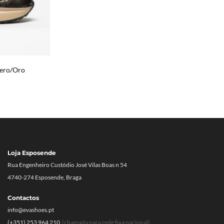
Nero/Oro
Loja Esposende
Rua Engenheiro Custódio José Vilas Boas n 54
4740-274 Esposende, Braga
Contactos
info@evashoes.pt
(+351) 253 964 210
(chamada para rede fixa nacional)