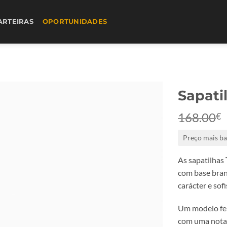
ARTEIRAS
OPORTUNIDADES
Sapati
168.00
€
Preço mais ba
As sapatilhas
com base bran
carácter e sofi
Um modelo fem
com uma nota r