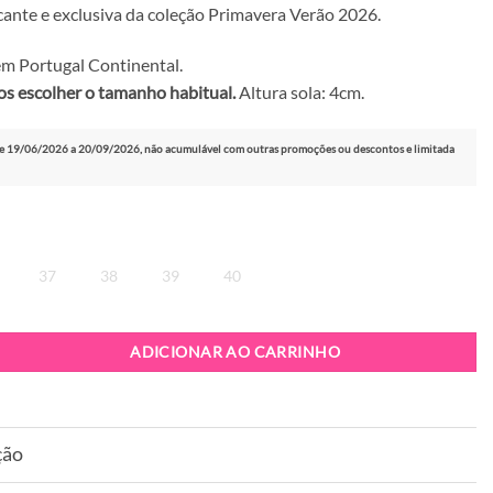
ante e exclusiva da coleção Primavera Verão 2026.
m Portugal Continental.
 escolher o tamanho habitual.
Altura sola: 4cm.
e 19/06/2026 a 20/09/2026, não acumulável com outras promoções ou descontos e limitada
37
38
39
40
patilha Tosca Blu Astrid Bianco
ADICIONAR AO CARRINHO
ção