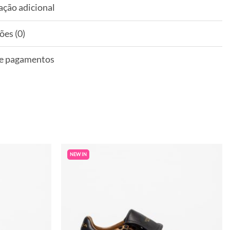
ação adicional
ões (0)
 e pagamentos
NEW IN