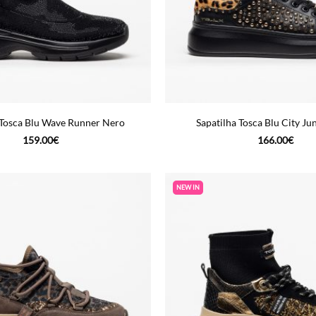
 Tosca Blu Wave Runner Nero
Sapatilha Tosca Blu City Ju
159.00
€
166.00
€
NEW IN