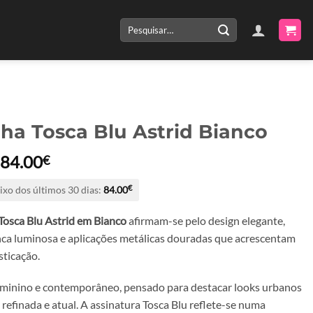
Pesquisar
por:
lha Tosca Blu Astrid Bianco
O
O
84.00
€
preço
preço
ixo dos últimos 30 dias:
84.00
€
original
atual
era:
é:
Tosca Blu Astrid em Bianco
afirmam-se pelo design elegante,
168.00€.
84.00€.
ca luminosa e aplicações metálicas douradas que acrescentam
sticação.
inino e contemporâneo, pensado para destacar looks urbanos
efinada e atual. A assinatura Tosca Blu reflete-se numa