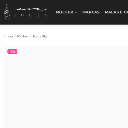
Skip
to
MULHER
MARCAS
MALAS E C
content
Início
/
Mulher
/
Tosca Blu
-50%