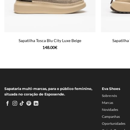
Sapatilha Tosca Blu City Luxe Beige
Sapatilha
148.00
€
Sapataria multi-marcas, para o público feminino,
Eva Shoes
situada no coração de Esposende.
Sobre nós
Marcas
Novidades
Campanhas
Oportunidades