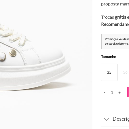
proposta marc
Trocas
grátis
e
Recomendamos
Promoção válida d
ao stock existente.
Alternative:
Tamanho
35
36
Quantidade de Sa
Descri