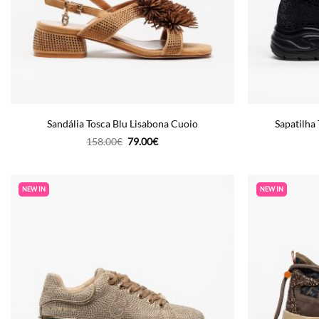
Sandália Tosca Blu Lisabona Cuoio
Sapatilha
O
O
158.00
€
79.00
€
preço
preço
original
atual
era:
é:
158.00€.
79.00€.
NEW IN
NEW IN