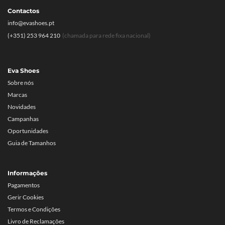
Contactos
info@evashoes.pt
(+351) 253 964 210
(chamada para rede fixa nacional)
Eva Shoes
Sobre nós
Marcas
Novidades
Campanhas
Oportunidades
Guia de Tamanhos
Informações
Pagamentos
Gerir Cookies
Termos e Condições
Livro de Reclamações