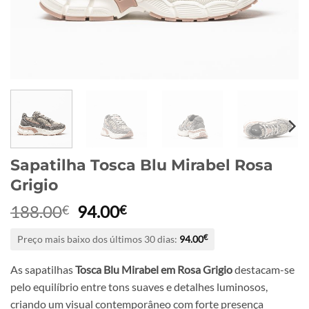
Sapatilha Tosca Blu Mirabel Rosa
Grigio
O
O
188.00
94.00
€
€
preço
preço
Preço mais baixo dos últimos 30 dias:
94.00
€
original
atual
era:
é:
As sapatilhas
Tosca Blu Mirabel em Rosa Grigio
destacam-se
188.00€.
94.00€.
pelo equilíbrio entre tons suaves e detalhes luminosos,
criando um visual contemporâneo com forte presença