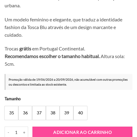
urbana.
Um modelo feminino e elegante, que traduz a identidade
fashion da Tosca Blu através de um design marcante e
cuidado.
Trocas
grátis
em Portugal Continental.
Recomendamos escolher o tamanho habitual.
Altura sola:
5cm.
Promoção válida de 19/06/2026 a 20/09/2026, não acumulável com outras promoções
ou descontos e limitada ao stock existente.
Alternative:
Tamanho
35
36
37
38
39
40
Quantidade de Sapatilha Tosca Blu Mirabel Rosa Grigio
ADICIONAR AO CARRINHO