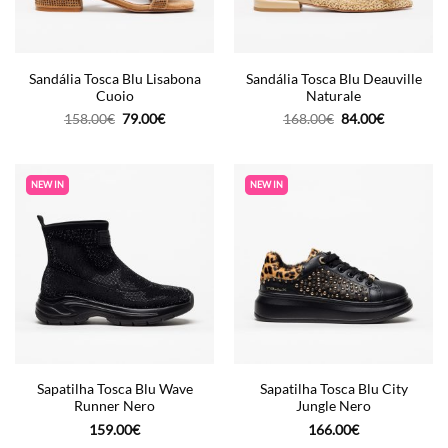
Sandália Tosca Blu Lisabona
Sandália Tosca Blu Deauville
Cuoio
Naturale
O
O
O
O
158.00
€
79.00
€
168.00
€
84.00
€
preço
preço
preço
preço
original
atual
original
atual
era:
é:
era:
é:
158.00€.
79.00€.
168.00€.
84.00€.
NEW IN
NEW IN
Sapatilha Tosca Blu Wave
Sapatilha Tosca Blu City
Runner Nero
Jungle Nero
159.00
€
166.00
€