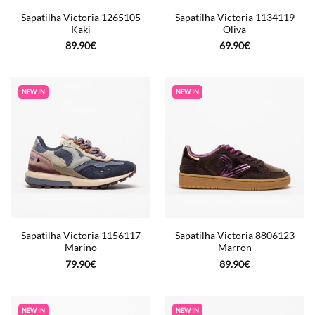
Sapatilha Victoria 1265105
Sapatilha Victoria 1134119
Kaki
Oliva
89.90
€
69.90
€
NEW IN
NEW IN
Sapatilha Victoria 1156117
Sapatilha Victoria 8806123
Marino
Marron
79.90
€
89.90
€
NEW IN
NEW IN