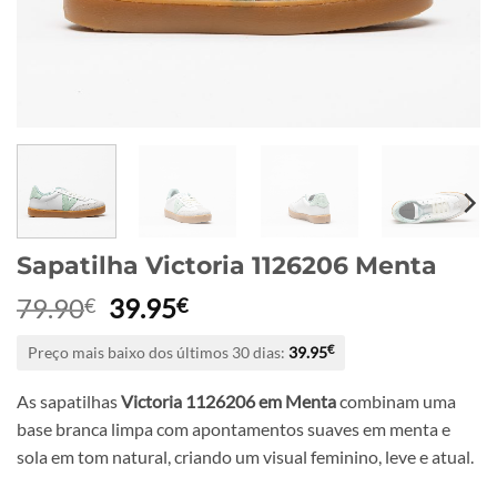
Sapatilha Victoria 1126206 Menta
O
O
79.90
39.95
€
€
preço
preço
Preço mais baixo dos últimos 30 dias:
39.95
€
original
atual
era:
é:
As sapatilhas
Victoria 1126206 em Menta
combinam uma
79.90€.
39.95€.
base branca limpa com apontamentos suaves em menta e
sola em tom natural, criando um visual feminino, leve e atual.