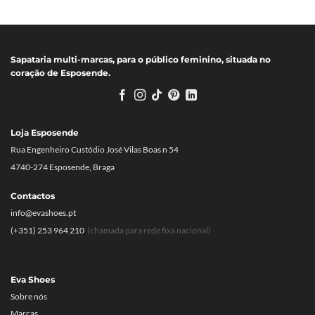
Sapataria multi-marcas, para o público feminino, situada no
coração de Esposende.
Loja Esposende
Rua Engenheiro Custódio José Vilas Boas n 54
4740-274 Esposende, Braga
Contactos
info@evashoes.pt
(+351) 253 964 210
(chamada para rede fixa nacional)
Eva Shoes
Sobre nós
Marcas