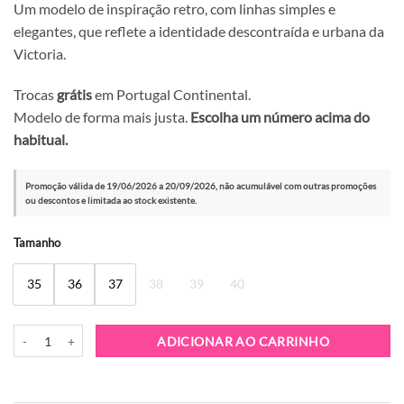
Um modelo de inspiração retro, com linhas simples e
elegantes, que reflete a identidade descontraída e urbana da
Victoria.
Trocas
grátis
em Portugal Continental.
Modelo de forma mais justa.
Escolha um número acima do
habitual.
Promoção válida de 19/06/2026 a 20/09/2026, não acumulável com outras promoções
ou descontos e limitada ao stock existente.
Alternative:
Tamanho
35
36
37
38
39
40
Quantidade de Sapatilha Victoria 1126206 Menta
ADICIONAR AO CARRINHO