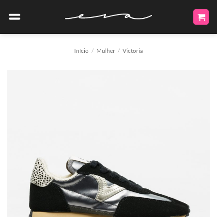
Skip
to
content
Início
/
Mulher
/
Victoria