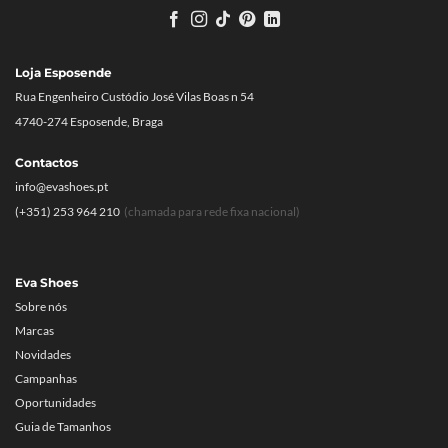
Loja Esposende
Rua Engenheiro Custódio José Vilas Boas n 54
4740-274 Esposende, Braga
Contactos
info@evashoes.pt
(+351) 253 964 210
(chamada para rede fixa nacional)
Eva Shoes
Sobre nós
Marcas
Novidades
Campanhas
Oportunidades
Guia de Tamanhos