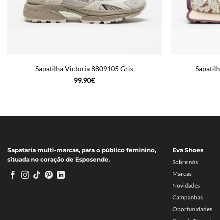
Sapatilha Victoria 8809105 Gris
Sapatil
99.90
€
Sapataria multi-marcas, para o público feminino,
Eva Shoes
situada no coração de Esposende.
Sobre nós
Marcas
Novidades
Campanhas
Oportunidades