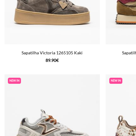
Sapatilha Victoria 1265105 Kaki
Sapatil
89.90
€
NEW IN
NEW IN