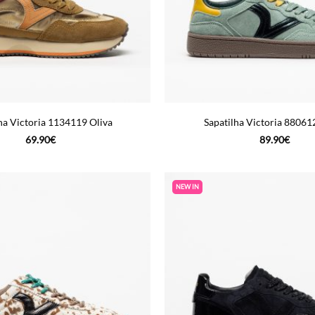
ha Victoria 1134119 Oliva
Sapatilha Victoria 88061
69.90
€
89.90
€
NEW IN