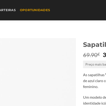
ARTEIRAS
OPORTUNIDADES
Sapatil
69.90
3
€
p
Preço mais ba
o
e
As sapatilhas
6
de azul claro 
feminino.
Um modelo de i
identidade icó