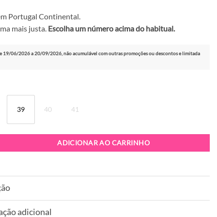
m Portugal Continental.
ma mais justa.
Escolha um número acima do habitual.
e 19/06/2026 a 20/09/2026, não acumulável com outras promoções ou descontos e limitada
39
40
41
patilha Victoria 1134117 Azul
ADICIONAR AO CARRINHO
ção
ação adicional