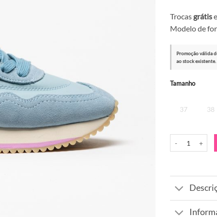
Trocas
grátis
e
Modelo de for
Promoção válida d
ao stock existente.
Alternative:
Tamanho
37
38
Quantidade de Sa
Descri
Inform