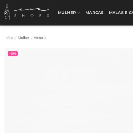
Skip
to
MULHER
MARCAS
MALAS E C
content
Início
/
Mulher
/
Victoria
-50%