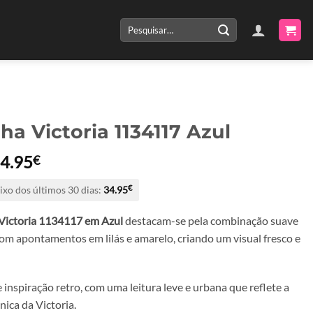
Pesquisar
por:
ha Victoria 1134117 Azul
O
O
4.95
€
reço
preço
ixo dos últimos 30 dias:
34.95
€
riginal
atual
ra:
é:
Victoria 1134117 em Azul
destacam-se pela combinação suave
9.90€.
34.95€.
com apontamentos em lilás e amarelo, criando um visual fresco e
nspiração retro, com uma leitura leve e urbana que reflete a
nica da Victoria.