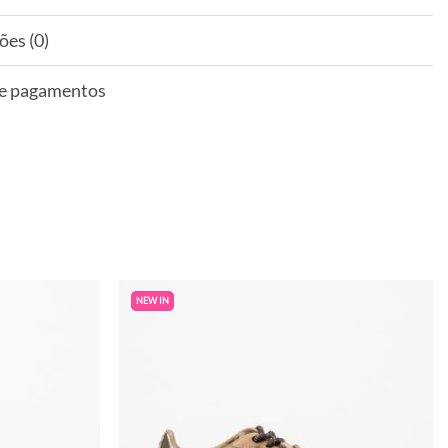
ões (0)
 e pagamentos
NEW IN