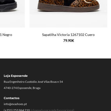
51 Negro
Sapatilha Victoria 1267102 Cuero
79.90
€
Loja Esposende
Rua Engenheiro Custódio José Vilas Boas n 54
4740-274 Esposende, Braga
Contactos
info@evashoes.pt
(+351) 253 964 210
(chamada para rede fixa nacional)