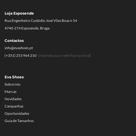
Loja Esposende
Rua Engenheiro Custódio José Vilas Boas n 54
4740-274 Esposende, Braga
Contactos
info@evashoes.pt
(+351) 253 964 210
(chamada para rede fixa nacional)
Eva Shoes
Sobre nós
Marcas
Novidades
Campanhas
Oportunidades
Guia de Tamanhos