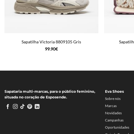
Sapatilha Victoria 8809105 Gris
Sapatil
99.90
€
Sapataria multi-marcas, para o público feminino,
Eva Shoes
situada no coração de Esposende.
Sobre nós
Marcas
Novidades
Campanhas
Oportunidades