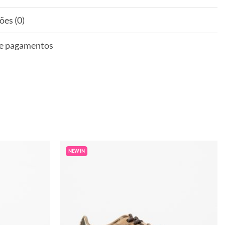
ões (0)
 e pagamentos
NEW IN