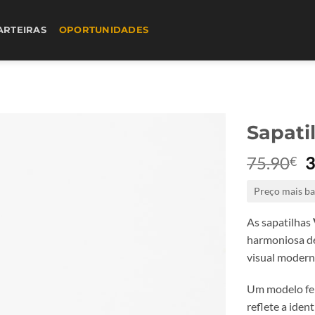
ARTEIRAS
OPORTUNIDADES
Sapatil
75.90
3
€
p
Preço mais ba
o
e
As sapatilhas
7
harmoniosa de
visual modern
Um modelo fem
reflete a iden