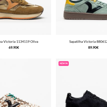
ha Victoria 1134119 Oliva
Sapatilha Victoria 88061
69.90
€
89.90
€
NEW IN