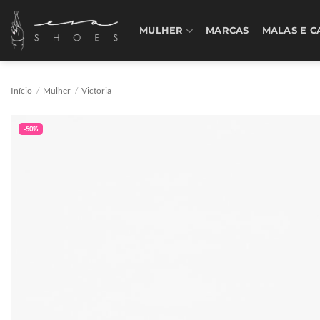
Skip
to
MULHER
MARCAS
MALAS E C
content
Início
/
Mulher
/
Victoria
-50%