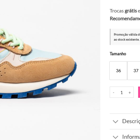
Trocas
grátis
e
Recomendamos
Promoção válida d
ao stock existente.
Alternative:
Tamanho
36
37
Quantidade de Sa
Descri
Inform