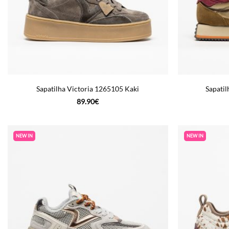
Sapatilha Victoria 1265105 Kaki
Sapatil
89.90
€
NEW IN
NEW IN