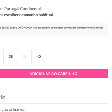
m Portugal Continental.
 escolher o tamanho habitual.
e 19/06/2026 a 20/09/2026, não acumulável com outras promoções ou descontos e limitada
38
39
40
patilha Victoria 1156115 Celeste
ADICIONAR AO CARRINHO
ção
ação adicional