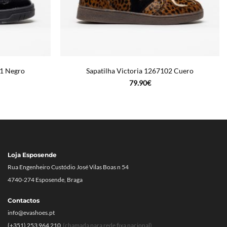
51 Negro
Sapatilha Victoria 1267102 Cuero
79.90
€
Loja Esposende
Rua Engenheiro Custódio José Vilas Boas n 54
4740-274 Esposende, Braga
Contactos
info@evashoes.pt
(+351) 253 964 210
(chamada para rede fixa nacional)