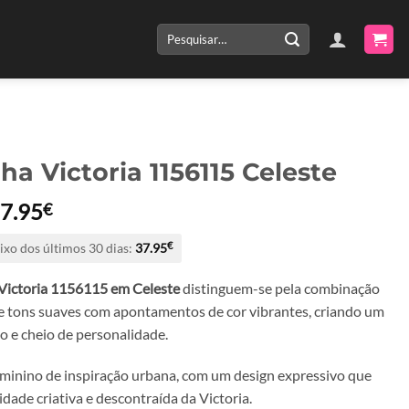
Pesquisar
por:
ha Victoria 1156115 Celeste
O
O
7.95
€
reço
preço
ixo dos últimos 30 dias:
37.95
€
riginal
atual
ra:
é:
Victoria 1156115 em Celeste
distinguem-se pela combinação
5.90€.
37.95€.
 tons suaves com apontamentos de cor vibrantes, criando um
o e cheio de personalidade.
inino de inspiração urbana, com um design expressivo que
tidade criativa e descontraída da Victoria.