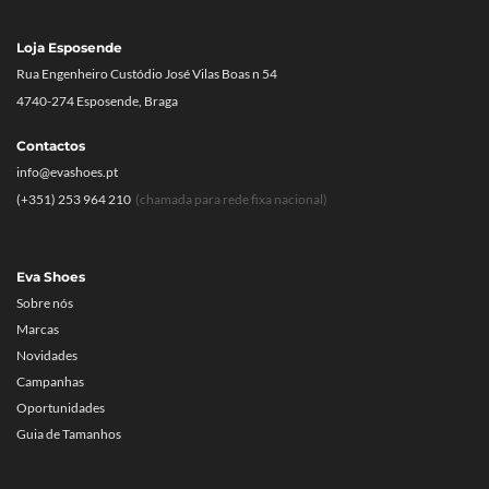
Loja Esposende
Rua Engenheiro Custódio José Vilas Boas n 54
4740-274 Esposende, Braga
Contactos
info@evashoes.pt
(+351) 253 964 210
(chamada para rede fixa nacional)
Eva Shoes
Sobre nós
Marcas
Novidades
Campanhas
Oportunidades
Guia de Tamanhos