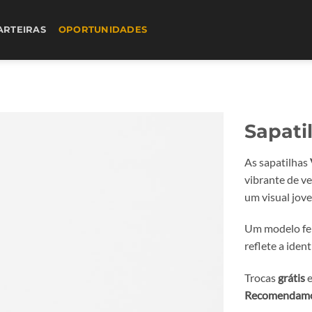
ARTEIRAS
OPORTUNIDADES
Sapatil
As sapatilhas
vibrante de v
um visual jov
Um modelo fem
reflete a iden
Trocas
grátis
e
Recomendamos