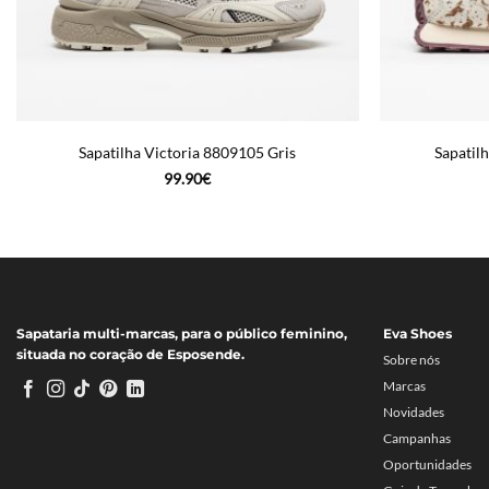
Sapatilha Victoria 8809105 Gris
Sapatil
99.90
€
Sapataria multi-marcas, para o público feminino,
Eva Shoes
situada no coração de Esposende.
Sobre nós
Marcas
Novidades
Campanhas
Oportunidades