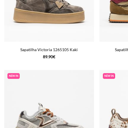
Sapatilha Victoria 1265105 Kaki
Sapatil
89.90
€
NEW IN
NEW IN