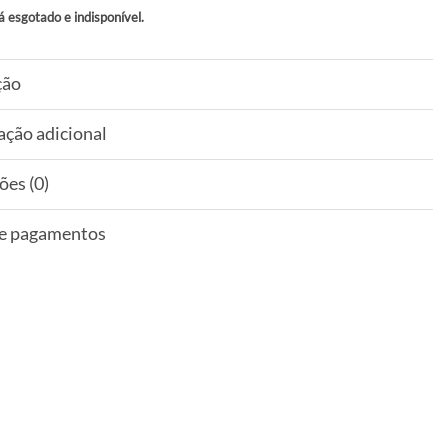
á esgotado e indisponível.
ção
ação adicional
ões (0)
 e pagamentos