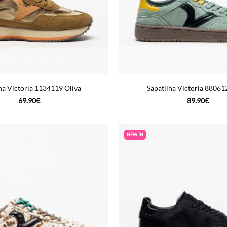
ha Victoria 1134119 Oliva
Sapatilha Victoria 88061
69.90
€
89.90
€
NEW IN