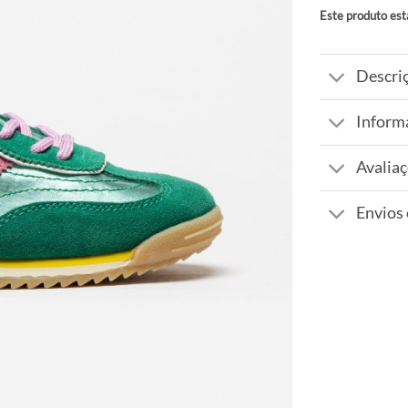
Este produto est
Alternative:
Descri
Inform
Avaliaç
Envios