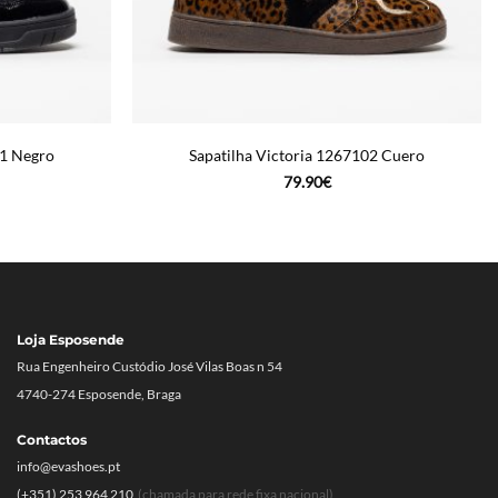
51 Negro
Sapatilha Victoria 1267102 Cuero
79.90
€
Loja Esposende
Rua Engenheiro Custódio José Vilas Boas n 54
4740-274 Esposende, Braga
Contactos
info@evashoes.pt
(+351) 253 964 210
(chamada para rede fixa nacional)