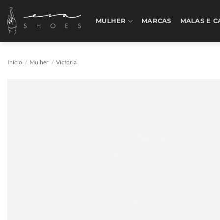
Skip
to
MULHER
MARCAS
MALAS E C
content
Início
/
Mulher
/
Victoria