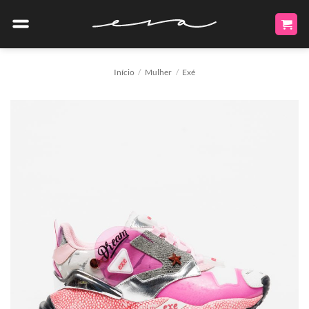
Skip
to
content
Início
/
Mulher
/
Exé