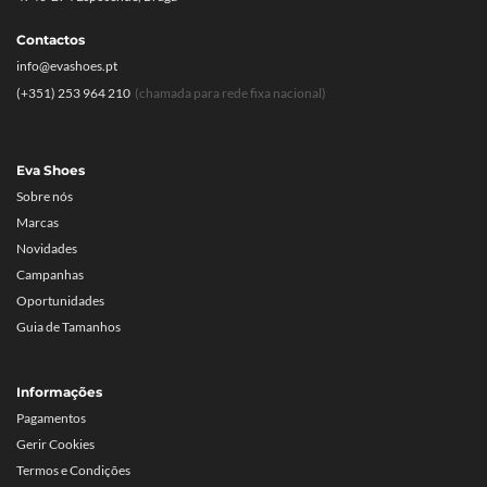
Contactos
info@evashoes.pt
(+351) 253 964 210
(chamada para rede fixa nacional)
Eva Shoes
Sobre nós
Marcas
Novidades
Campanhas
Oportunidades
Guia de Tamanhos
Informações
Pagamentos
Gerir Cookies
Termos e Condições