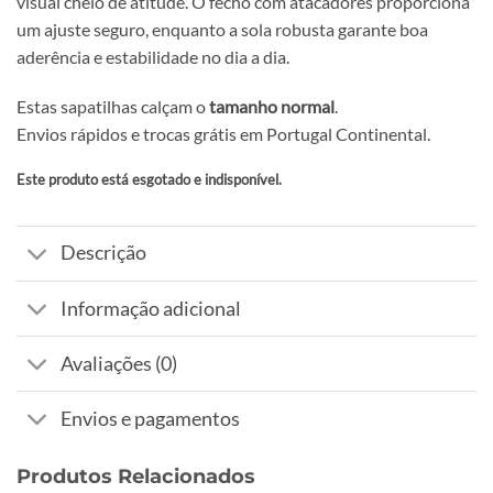
visual cheio de atitude. O fecho com atacadores proporciona
um ajuste seguro, enquanto a sola robusta garante boa
aderência e estabilidade no dia a dia.
Estas sapatilhas calçam o
tamanho normal
.
Envios rápidos e trocas grátis em Portugal Continental.
Este produto está esgotado e indisponível.
Alternative:
Descrição
Informação adicional
Avaliações (0)
Envios e pagamentos
Produtos Relacionados