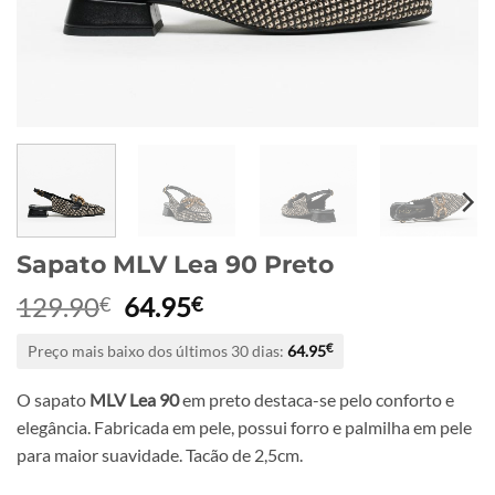
Sapato MLV Lea 90 Preto
O
O
129.90
64.95
€
€
preço
preço
Preço mais baixo dos últimos 30 dias:
64.95
€
original
atual
era:
é:
O sapato
MLV Lea 90
em preto destaca-se pelo conforto e
129.90€.
64.95€.
elegância. Fabricada em pele, possui forro e palmilha em pele
para maior suavidade. Tacão de 2,5cm.