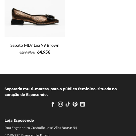
Sapato MLV Lea 99 Brown
O
O
129.90
€
64.95
€
preço
preço
original
atual
era:
é:
129.90€.
64.95€.
Sapataria multi-marcas, para o público feminino, situada no
coração de Esposende.
Loja Esposende
Rua Engenheiro Custódio José Vilas Boas n 54
4740-274 Esposende, Braga