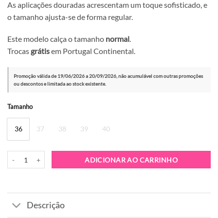
As aplicações douradas acrescentam um toque sofisticado, e
o tamanho ajusta-se de forma regular.
Este modelo calça o tamanho
normal
.
Trocas
grátis
em Portugal Continental.
Promoção válida de 19/06/2026 a 20/09/2026, não acumulável com outras promoções
ou descontos e limitada ao stock existente.
Alternative:
Tamanho
36
37
38
39
40
Quantidade de Sapato MLV Lea 90 Preto
ADICIONAR AO CARRINHO
Descrição