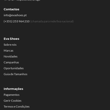
Contactos
info@evashoes.pt
(+351) 253 964 210
(chamada para rede fixa nacional)
Eva Shoes
Sobre nós
Marcas
Novidades
Campanhas
Oportunidades
Guia de Tamanhos
Informações
Pagamentos
Gerir Cookies
Termos e Condições