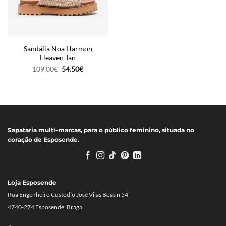
Sandália Noa Harmon
Heaven Tan
O
O
109.00
€
54.50
€
preço
preço
original
atual
era:
é:
109.00€.
54.50€.
Sapataria multi-marcas, para o público feminino, situada no
coração de Esposende.
Loja Esposende
Rua Engenheiro Custódio José Vilas Boas n 54
4740-274 Esposende, Braga