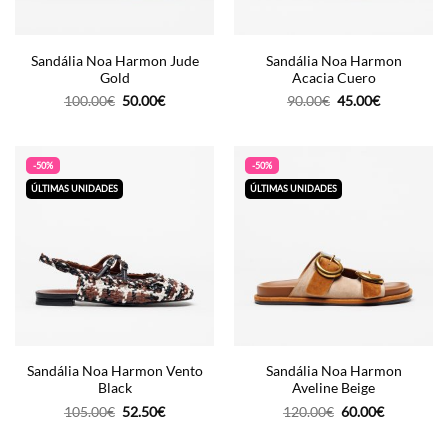
Sandália Noa Harmon Jude
Sandália Noa Harmon
Gold
Acacia Cuero
O
O
O
O
100.00
€
50.00
€
90.00
€
45.00
€
preço
preço
preço
preço
original
atual
original
atual
era:
é:
era:
é:
100.00€.
50.00€.
90.00€.
45.00€.
-50%
-50%
ÚLTIMAS UNIDADES
ÚLTIMAS UNIDADES
Sandália Noa Harmon Vento
Sandália Noa Harmon
Black
Aveline Beige
O
O
O
O
105.00
€
52.50
€
120.00
€
60.00
€
preço
preço
preço
preço
original
atual
original
atual