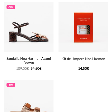
era:
é:
era:
é:
105.00€.
52.50€.
120.00€.
60.00€.
-50%
Sandália Noa Harmon Azami
Kit de Limpeza Noa Harmon
Brown
O
O
109.00
€
54.50
€
14.50
€
preço
preço
original
atual
era:
é:
109.00€.
54.50€.
-50%