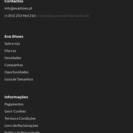
Contactos
info@evashoes.pt
(+351) 253 964 210
(chamada para rede fixa nacional)
Eva Shoes
Sobre nós
Marcas
Novidades
Campanhas
Oportunidades
Guia de Tamanhos
Informações
Pagamentos
Gerir Cookies
Termos e Condições
Livro de Reclamações
Política de Privacidade