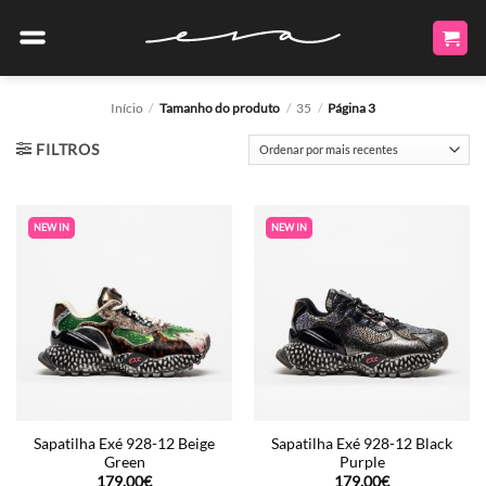
Skip
to
content
Início
/
Tamanho do produto
/
35
/
Página 3
FILTROS
NEW IN
NEW IN
Sapatilha Exé 928-12 Beige
Sapatilha Exé 928-12 Black
Green
Purple
179.00
€
179.00
€