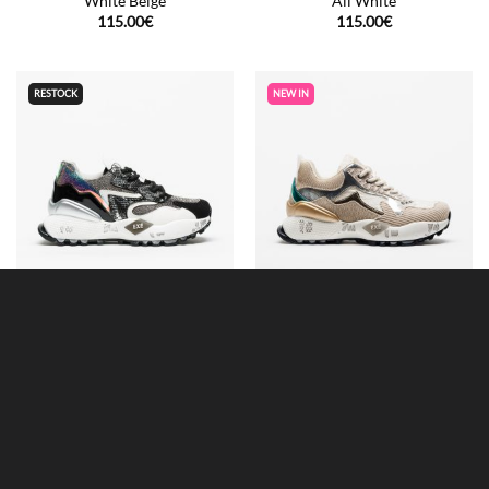
White Beige
All White
115.00
€
115.00
€
RESTOCK
NEW IN
Sapatilha Exé D190608-17
Sapatilha Exé D190608-13B
Black Silver
Beige White
115.00
€
115.00
€
-40%
NEW IN
ÚLTIMAS UNIDADES