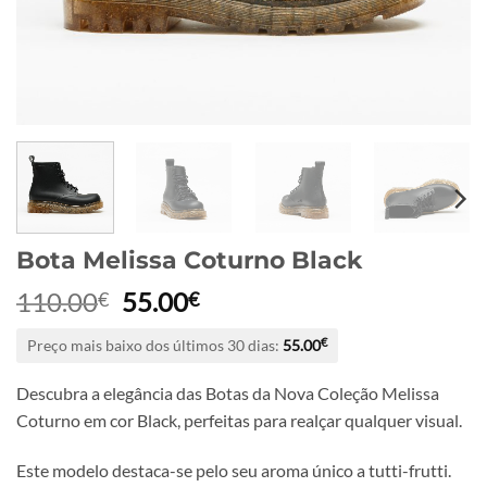
Bota Melissa Coturno Black
O
O
110.00
55.00
€
€
preço
preço
Preço mais baixo dos últimos 30 dias:
55.00
€
original
atual
era:
é:
Descubra a elegância das Botas da Nova Coleção Melissa
110.00€.
55.00€.
Coturno em cor Black, perfeitas para realçar qualquer visual.
Este modelo destaca-se pelo seu aroma único a tutti-frutti.