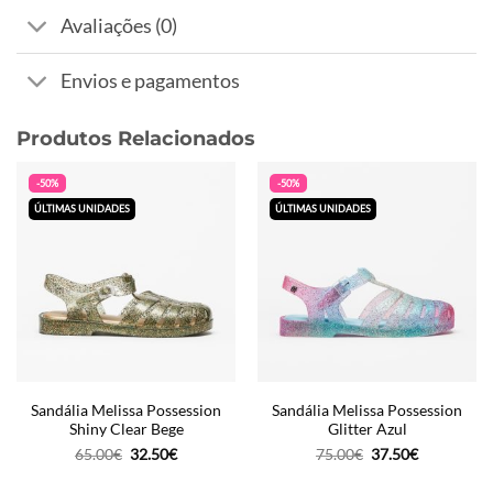
Avaliações (0)
Envios e pagamentos
Produtos Relacionados
-50%
-50%
ÚLTIMAS UNIDADES
ÚLTIMAS UNIDADES
Sandália Melissa Possession
Sandália Melissa Possession
Shiny Clear Bege
Glitter Azul
O
O
O
O
65.00
€
32.50
€
75.00
€
37.50
€
preço
preço
preço
preço
original
atual
original
atual