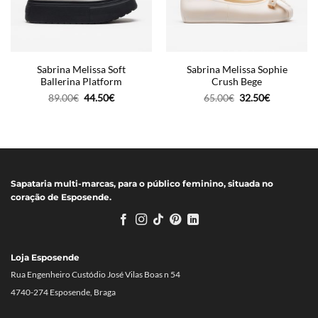
Sabrina Melissa Soft
Sabrina Melissa Sophie
Ballerina Platform
Crush Bege
O
O
O
O
89.00
€
44.50
€
65.00
€
32.50
€
preço
preço
preço
preço
original
atual
original
atual
era:
é:
era:
é:
89.00€.
44.50€.
65.00€.
32.50€.
Sapataria multi-marcas, para o público feminino, situada no
coração de Esposende.
Loja Esposende
Rua Engenheiro Custódio José Vilas Boas n 54
4740-274 Esposende, Braga