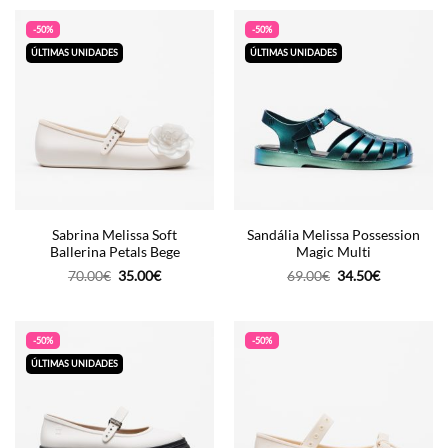
era:
é:
era:
é:
65.00€.
32.50€.
75.00€.
37.50€.
-50%
-50%
ÚLTIMAS UNIDADES
ÚLTIMAS UNIDADES
Sabrina Melissa Soft
Sandália Melissa Possession
Ballerina Petals Bege
Magic Multi
O
O
O
O
70.00
€
35.00
€
69.00
€
34.50
€
preço
preço
preço
preço
original
atual
original
atual
era:
é:
era:
é:
70.00€.
35.00€.
69.00€.
34.50€.
-50%
-50%
ÚLTIMAS UNIDADES