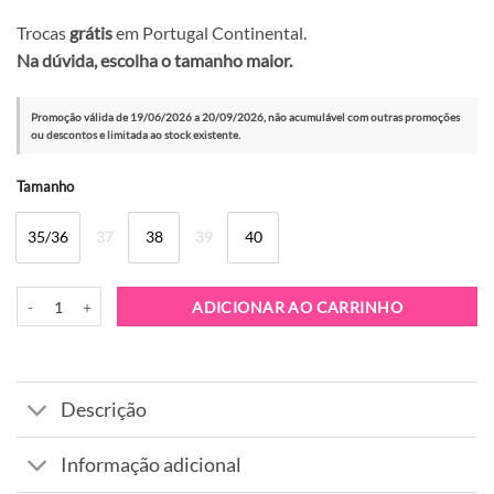
Trocas
grátis
em Portugal Continental.
Na dúvida, escolha o tamanho maior.
Promoção válida de 19/06/2026 a 20/09/2026, não acumulável com outras promoções
ou descontos e limitada ao stock existente.
Alternative:
Tamanho
35/36
37
38
39
40
Quantidade de Bota Melissa Coturno Black
ADICIONAR AO CARRINHO
Descrição
Informação adicional