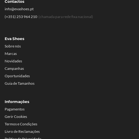
Contactos
info@evashoes.pt
(+351) 253 964 210
(chamada para rede fixa nacional)
Eva Shoes
Sobre nós
Marcas
Novidades
Campanhas
Oportunidades
Guia de Tamanhos
Informações
Pagamentos
Gerir Cookies
Termos e Condições
Livro de Reclamações
Política de Privacidade