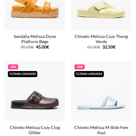
Sandália Melissa Dune
Chinelo Melissa Cozy Thong
Platform Bege
Verde
O
O
O
O
90.00
€
45.00
€
65.00
€
32.50
€
preço
preço
preço
preço
original
atual
original
atual
era:
é:
era:
é:
90.00€.
45.00€.
65.00€.
32.50€.
-50%
-50%
ÚLTIMAS UNIDADES
ÚLTIMAS UNIDADES
Chinelo Melissa Cozy Clog
Chinelo Melissa M Slide Fem
Glitter
Azul