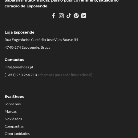
Sapataria multi-marcas, para o público feminino, situada no
coração de Esposende.
Loja Esposende
Rua Engenheiro Custódio José Vilas Boas n 54
4740-274 Esposende, Braga
Contactos
info@evashoes.pt
(+351) 253 964 210
(chamada para rede fixa nacional)
Eva Shoes
Sobre nós
Marcas
Novidades
Campanhas
Oportunidades