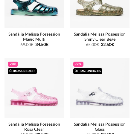
Sandália Melissa Possession
Sandália Melissa Possession
Magic Multi
Shiny Clear Bege
O
O
O
O
69.00
€
34.50
€
65.00
€
32.50
€
preço
preço
preço
preço
original
atual
original
atual
era:
é:
era:
é:
69.00€.
34.50€.
65.00€.
32.50€.
-50%
-50%
ÚLTIMAS UNIDADES
ÚLTIMAS UNIDADES
Sandália Melissa Possession
Sandália Melissa Possession
Rosa Clear
Glass