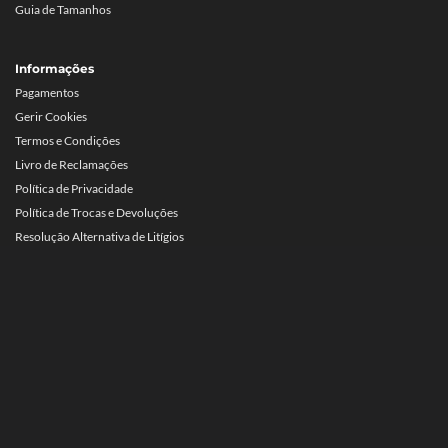
Guia de Tamanhos
Informações
Pagamentos
Gerir Cookies
Termos e Condições
Livro de Reclamações
Política de Privacidade
Política de Trocas e Devoluções
Resolução Alternativa de Litígios
© 2022-2026,
Eva Shoes
. Todos os direitos reservados.