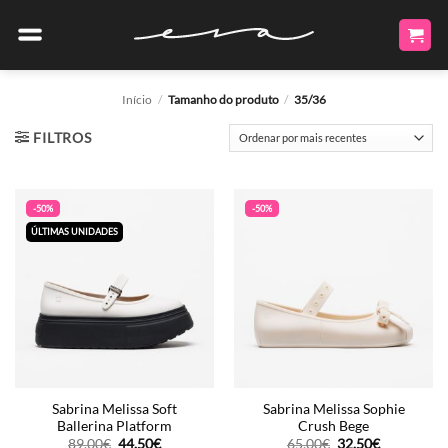
Skip
to
content
Início
/
Tamanho do produto
/
35/36
FILTROS
-50%
-50%
ÚLTIMAS UNIDADES
Sabrina Melissa Soft
Sabrina Melissa Sophie
Ballerina Platform
Crush Bege
O
O
O
O
89.00
€
44.50
€
65.00
€
32.50
€