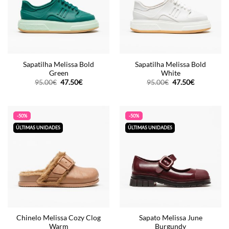
Sapatilha Melissa Bold
Sapatilha Melissa Bold
Green
White
O
O
O
O
95.00
€
47.50
€
95.00
€
47.50
€
preço
preço
preço
preço
original
atual
original
atual
era:
é:
era:
é:
95.00€.
47.50€.
95.00€.
47.50€.
-50%
-50%
ÚLTIMAS UNIDADES
ÚLTIMAS UNIDADES
Chinelo Melissa Cozy Clog
Sapato Melissa June
Warm
Burgundy