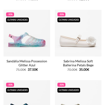
preço
preço
preço
preço
original
atual
original
atual
era:
é:
era:
é:
89.00€.
44.50€.
65.00€.
32.50€.
-50%
-50%
ÚLTIMAS UNIDADES
ÚLTIMAS UNIDADES
Sandália Melissa Possession
Sabrina Melissa Soft
Glitter Azul
Ballerina Petals Bege
O
O
O
O
75.00
€
37.50
€
70.00
€
35.00
€
preço
preço
preço
preço
original
atual
original
atual
era:
é:
era:
é:
75.00€.
37.50€.
70.00€.
35.00€.
-50%
-50%
ÚLTIMAS UNIDADES
ÚLTIMAS UNIDADES