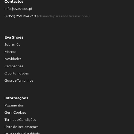
Contactos
info@evashoes.pt
(+351) 253 964 210
(chamada para rede fixa nacional)
Eva Shoes
Sobre nós
Marcas
Novidades
Campanhas
Oportunidades
Guia de Tamanhos
Informações
Pagamentos
Gerir Cookies
Termos e Condições
Livro de Reclamações
Política de Privacidade