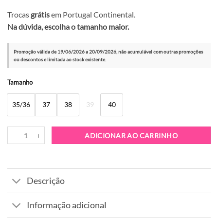
Trocas
grátis
em Portugal Continental.
Na dúvida, escolha o tamanho maior.
Promoção válida de 19/06/2026 a 20/09/2026, não acumulável com outras promoções
ou descontos e limitada ao stock existente.
Alternative:
Tamanho
35/36
37
38
39
40
Quantidade de Bota Melissa Warm Black
ADICIONAR AO CARRINHO
Descrição
Informação adicional