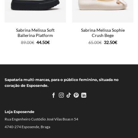
Sabrina Melissa Soft
Sabrina Melissa Sophie
Ballerina Platform
Crush Bege
O
O
O
O
89.00
€
44.50
€
65.00
€
32.50
€
preço
preço
preço
preço
original
atual
original
atual
era:
é:
era:
é:
89.00€.
44.50€.
65.00€.
32.50€.
Sapataria multi-marcas, para o público feminino, situada no
coração de Esposende.
Loja Esposende
Rua Engenheiro Custódio José Vilas Boas n 54
4740-274 Esposende, Braga