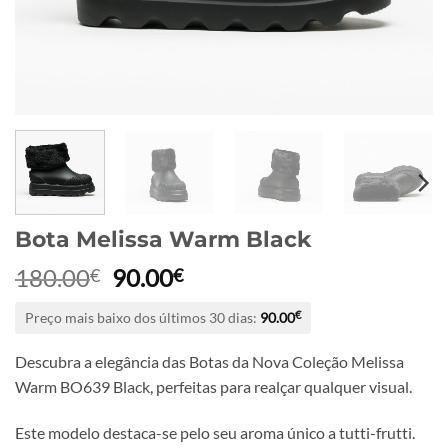
Bota Melissa Warm Black
O
O
180.00
90.00
€
€
preço
preço
Preço mais baixo dos últimos 30 dias:
90.00
€
original
atual
era:
é:
Descubra a elegância das Botas da Nova Coleção Melissa
180.00€.
90.00€.
Warm BO639 Black, perfeitas para realçar qualquer visual.
Este modelo destaca-se pelo seu aroma único a tutti-frutti.