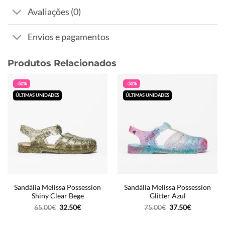
Avaliações (0)
Envios e pagamentos
Produtos Relacionados
-50%
-50%
ÚLTIMAS UNIDADES
ÚLTIMAS UNIDADES
Sandália Melissa Possession
Sandália Melissa Possession
Shiny Clear Bege
Glitter Azul
O
O
O
O
65.00
€
32.50
€
75.00
€
37.50
€
preço
preço
preço
preço
original
atual
original
atual