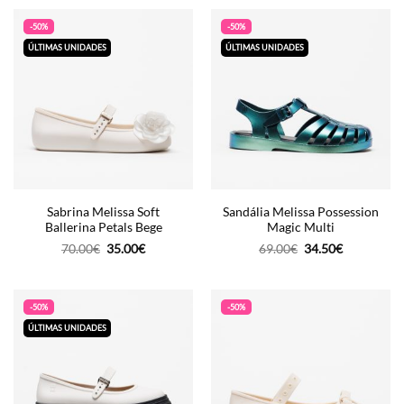
era:
é:
era:
é:
65.00€.
32.50€.
75.00€.
37.50€.
-50%
-50%
ÚLTIMAS UNIDADES
ÚLTIMAS UNIDADES
Sabrina Melissa Soft
Sandália Melissa Possession
Ballerina Petals Bege
Magic Multi
O
O
O
O
70.00
€
35.00
€
69.00
€
34.50
€
preço
preço
preço
preço
original
atual
original
atual
era:
é:
era:
é:
70.00€.
35.00€.
69.00€.
34.50€.
-50%
-50%
ÚLTIMAS UNIDADES