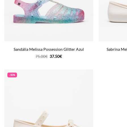
Sandália Melissa Possession Glitter Azul
Sabrina Mel
O
O
75.00
€
37.50
€
preço
preço
original
atual
era:
é:
75.00€.
37.50€.
-50%