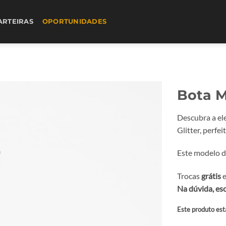
ARTEIRAS
OPORTUNIDADES
Bota M
Descubra a el
Glitter, perfei
Este modelo de
Trocas
grátis
e
Na dúvida, es
Este produto est
Alternative: