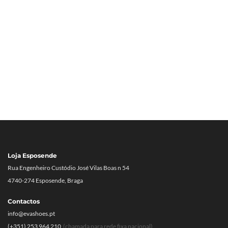
Loja Esposende
Rua Engenheiro Custódio José Vilas Boas n 54
4740-274 Esposende, Braga
Contactos
info@evashoes.pt
(+351) 253 964 210
(chamada para rede fixa nacional)