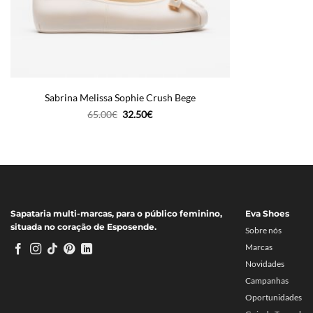
Sabrina Melissa Sophie Crush Bege
O
O
65.00
€
32.50
€
preço
preço
original
atual
era:
é:
65.00€.
32.50€.
Sapataria multi-marcas, para o público feminino,
Eva Shoes
situada no coração de Esposende.
Sobre nós
Marcas
Novidades
Campanhas
Oportunidades