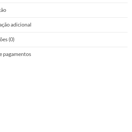
ção
ação adicional
ões (0)
 e pagamentos