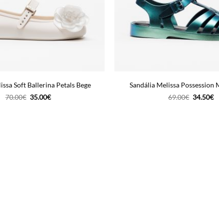
issa Soft Ballerina Petals Bege
Sandália Melissa Possession 
O
O
O
O
70.00
€
35.00
€
69.00
€
34.50
€
preço
preço
preço
p
original
atual
original
a
era:
é:
era:
é:
70.00€.
35.00€.
69.00€.
3