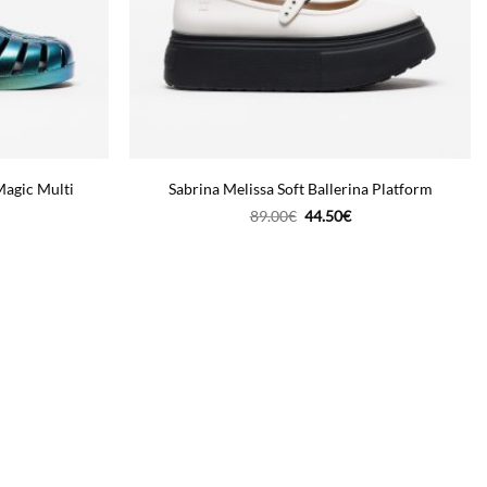
Magic Multi
Sabrina Melissa Soft Ballerina Platform
O
O
89.00
€
44.50
€
reço
preço
preço
tual
original
atual
era:
é:
4.50€.
89.00€.
44.50€.