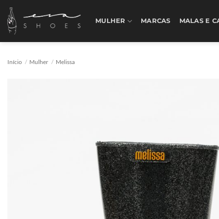
Skip
to
MULHER
MARCAS
MALAS E C
content
Início
/
Mulher
/
Melissa