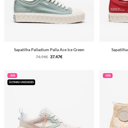
Sapatilha Palladium Palla Ace Ice Green
Sapatilha
O
O
74.94
€
37.47
€
preço
preço
original
atual
era:
é:
74.94€.
37.47€.
-50%
-50%
ÚLTIMAS UNIDADES