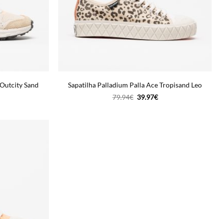
 Outcity Sand
Sapatilha Palladium Palla Ace Tropisand Leo
O
O
O
79.94
€
39.97
€
reço
preço
preço
tual
original
atual
:
era:
é:
.
9.97€.
79.94€.
39.97€.