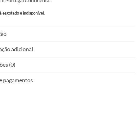
m Portugal Continental.
á esgotado e indisponível.
ção
ação adicional
ões (0)
 e pagamentos