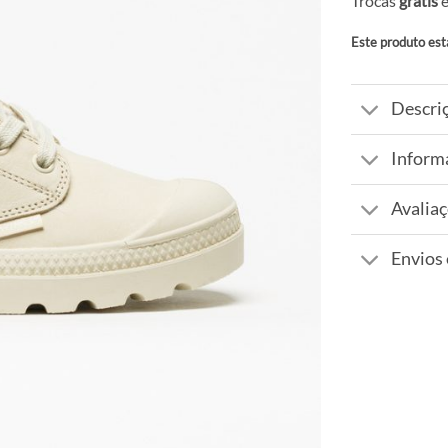
Trocas
grátis
e
Este produto est
Alternative:
Descri
Inform
Avaliaç
Envios