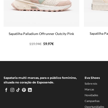
Sapatilha P
Sapatilha Palladium Offrunner Outcity Pink
O
O
119.94
€
59.97
€
preço
preço
original
atual
era:
é:
119.94€.
59.97€.
Sapataria multi-marcas, para o público feminino,
Eva Shoes
situada no coração de Esposende.
Sobre nós
Marcas
Novidades
Campanhas
Oportunidades