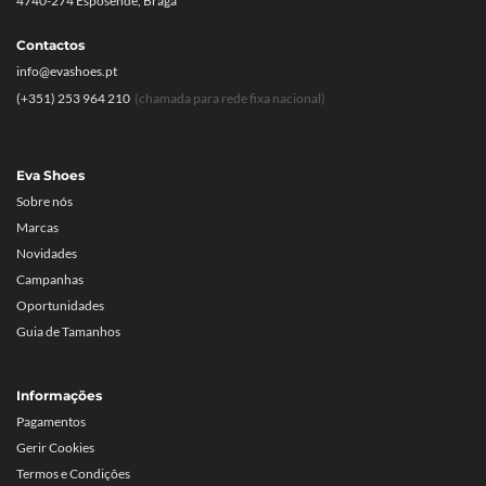
4740-274 Esposende, Braga
Contactos
info@evashoes.pt
(+351) 253 964 210
(chamada para rede fixa nacional)
Eva Shoes
Sobre nós
Marcas
Novidades
Campanhas
Oportunidades
Guia de Tamanhos
Informações
Pagamentos
Gerir Cookies
Termos e Condições