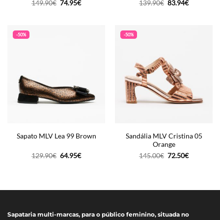
O
O
O
O
149.90
€
74.95
€
139.90
€
83.94
€
preço
preço
preço
preço
original
atual
original
atual
era:
é:
era:
é:
149.90€.
74.95€.
139.90€.
83.94€.
-50%
-50%
Sandália MLV Cristina 05
Sapato MLV Lea 99 Brown
Orange
O
O
O
O
129.90
€
64.95
€
145.00
€
72.50
€
preço
preço
preço
preço
original
atual
original
atual
era:
é:
era:
é:
129.90€.
64.95€.
145.00€.
72.50€.
Sapataria multi-marcas, para o público feminino, situada no