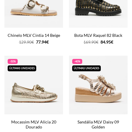
Chinelo MLV Cintia 14 Beige
Bota MLV Raquel 82 Black
O
O
O
O
129.90
€
77.94
€
169.90
€
84.95
€
preço
preço
preço
preço
original
atual
original
atual
era:
é:
era:
é:
129.90€.
77.94€.
169.90€.
84.95€.
-50%
-40%
ÚLTIMAS UNIDADES
ÚLTIMAS UNIDADES
Mocassim MLV Alicia 20
Sandália MLV Daisy 09
Dourado
Golden