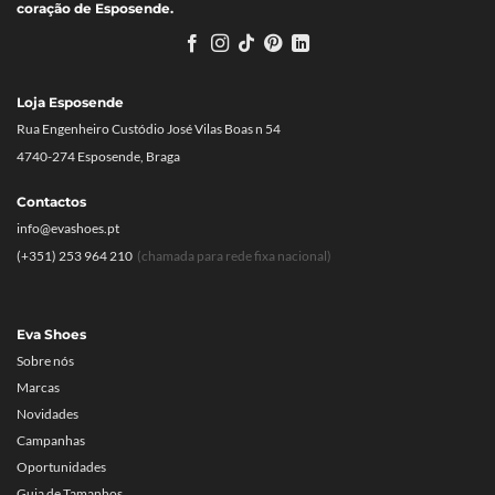
coração de Esposende.
Loja Esposende
Rua Engenheiro Custódio José Vilas Boas n 54
4740-274 Esposende, Braga
Contactos
info@evashoes.pt
(+351) 253 964 210
(chamada para rede fixa nacional)
Eva Shoes
Sobre nós
Marcas
Novidades
Campanhas
Oportunidades
Guia de Tamanhos