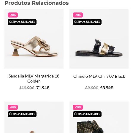
Produtos Relacionados
-40%
-40%
ÚLTIMAS UNIDADES
ÚLTIMAS UNIDADES
Sandália MLV Margarida 18
Chinelo MLV Chris 07 Black
Golden
O
O
O
O
119.90
€
71.94
€
89.90
€
53.94
€
preço
preço
preço
preço
original
atual
original
atual
era:
é:
era:
é:
119.90€.
71.94€.
89.90€.
53.94€.
-40%
-50%
ÚLTIMAS UNIDADES
ÚLTIMAS UNIDADES