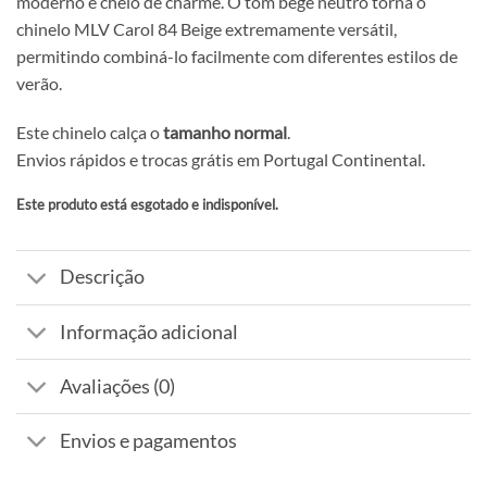
moderno e cheio de charme. O tom bege neutro torna o
chinelo MLV Carol 84 Beige extremamente versátil,
permitindo combiná-lo facilmente com diferentes estilos de
verão.
Este chinelo calça o
tamanho normal
.
Envios rápidos e trocas grátis em Portugal Continental.
Este produto está esgotado e indisponível.
Alternative:
Descrição
Informação adicional
Avaliações (0)
Envios e pagamentos