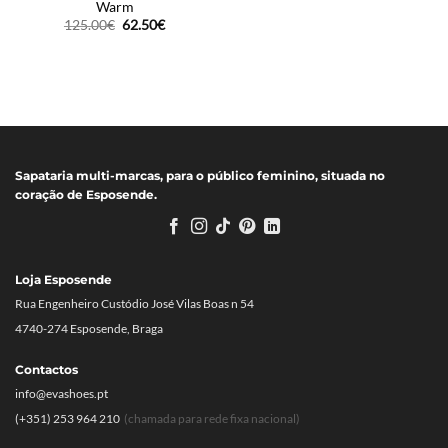
Warm
O
O
125.00
€
62.50
€
preço
preço
original
atual
era:
é:
125.00€.
62.50€.
Sapataria multi-marcas, para o público feminino, situada no
coração de Esposende.
Loja Esposende
Rua Engenheiro Custódio José Vilas Boas n 54
4740-274 Esposende, Braga
Contactos
info@evashoes.pt
(+351) 253 964 210
(chamada para rede fixa nacional)