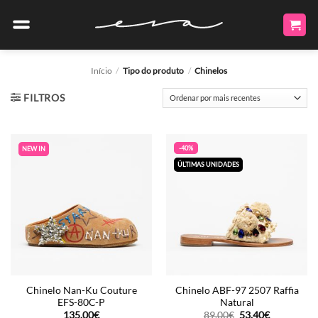
Skip
to
content
Início
/
Tipo do produto
/
Chinelos
FILTROS
-40%
NEW IN
ÚLTIMAS UNIDADES
Chinelo Nan-Ku Couture
Chinelo ABF-97 2507 Raffia
EFS-80C-P
Natural
O
O
135.00
€
89.00
€
53.40
€