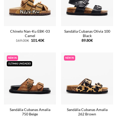
Chinelo Nan-Ku EBK-03
Sandália Cubanas Olivia 100
Camel
Black
O
O
169.00
€
101.40
€
89.80
€
preço
preço
original
atual
era:
é:
169.00€.
101.40€.
NEW IN
NEW IN
ÚLTIMAS UNIDADES
Sandália Cubanas Amalia
Sandália Cubanas Amalia
750 Beige
262 Brown