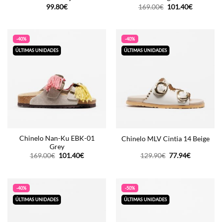
O
O
99.80
€
169.00
€
101.40
€
preço
preço
original
atual
era:
é:
169.00€.
101.40€.
-40%
-40%
ÚLTIMAS UNIDADES
ÚLTIMAS UNIDADES
Chinelo Nan-Ku EBK-01
Chinelo MLV Cintia 14 Beige
Grey
O
O
O
O
169.00
€
101.40
€
129.90
€
77.94
€
preço
preço
preço
preço
original
atual
original
atual
era:
é:
era:
é:
169.00€.
101.40€.
129.90€.
77.94€.
-40%
-50%
ÚLTIMAS UNIDADES
ÚLTIMAS UNIDADES