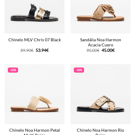
Sandália Noa Harmon
Chinelo MLV Chris 07 Black
Acacia Cuero
O
O
O
O
89.90
€
53.94
€
90.00
€
45.00
€
preço
preço
preço
preço
original
atual
original
atual
era:
é:
era:
é:
89.90€.
53.94€.
90.00€.
45.00€.
-50%
-50%
Chinelo Noa Harmon Petal
Chinelo Noa Harmon Rio