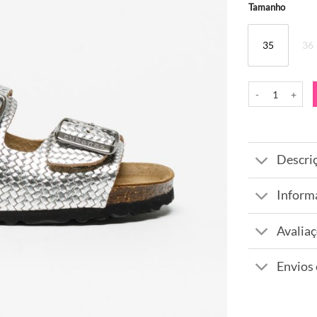
Alternative:
Tamanho
35
36
Quantidade de Sa
Descri
Inform
Avaliaç
Envios