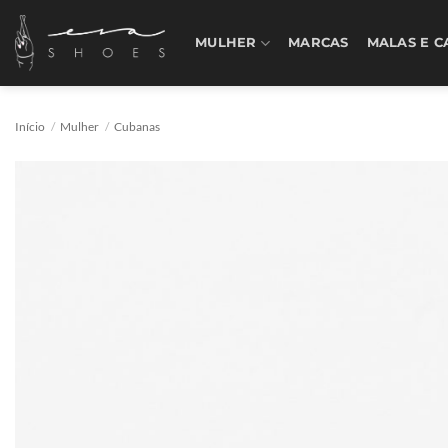
Skip
to
MULHER
MARCAS
MALAS E C
content
Início
/
Mulher
/
Cubanas