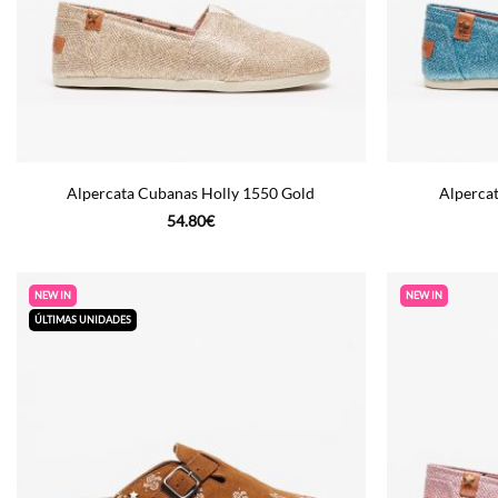
Alpercata Cubanas Holly 1550 Gold
Alperca
54.80
€
NEW IN
NEW IN
ÚLTIMAS UNIDADES