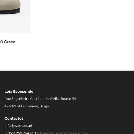
00 Green
Loja Esposende
Rua Engenheiro Custódio José Vilas Boas n 54
4740-274 Esposende, Braga
Contactos
info@evashoes.pt
(+351) 253 964 210
(chamada para rede fixa nacional)