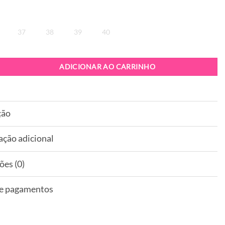
37
38
39
40
ndália Cubanas Amalia 270 Silver
ADICIONAR AO CARRINHO
ção
ação adicional
ões (0)
 e pagamentos