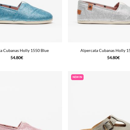
ta Cubanas Holly 1550 Blue
Alpercata Cubanas Holly 15
54.80
€
54.80
€
NEW IN