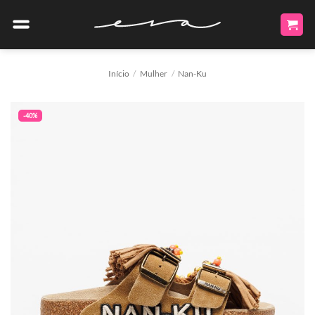
Skip
to
content
Início
/
Mulher
/
Nan-Ku
-40%