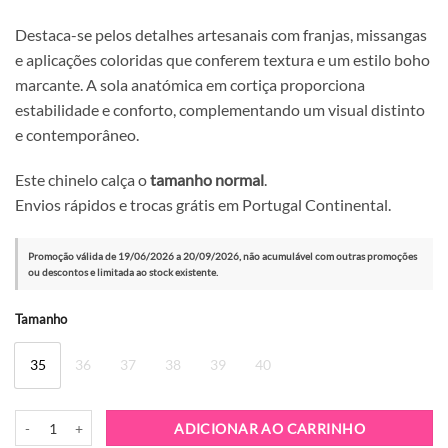
Destaca-se pelos detalhes artesanais com franjas, missangas
e aplicações coloridas que conferem textura e um estilo boho
marcante. A sola anatómica em cortiça proporciona
estabilidade e conforto, complementando um visual distinto
e contemporâneo.
Este chinelo calça o
tamanho normal
.
Envios rápidos e trocas grátis em Portugal Continental.
Promoção válida de 19/06/2026 a 20/09/2026, não acumulável com outras promoções
ou descontos e limitada ao stock existente.
Alternative:
Tamanho
35
36
37
38
39
40
Quantidade de Chinelo Nan-Ku EBK-03 Camel
ADICIONAR AO CARRINHO