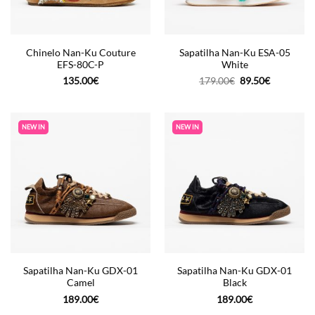
Chinelo Nan-Ku Couture
Sapatilha Nan-Ku ESA-05
EFS-80C-P
White
O
O
135.00
€
179.00
€
89.50
€
preço
preço
original
atual
era:
é:
179.00€.
89.50€.
NEW IN
NEW IN
Sapatilha Nan-Ku GDX-01
Sapatilha Nan-Ku GDX-01
Camel
Black
189.00
€
189.00
€