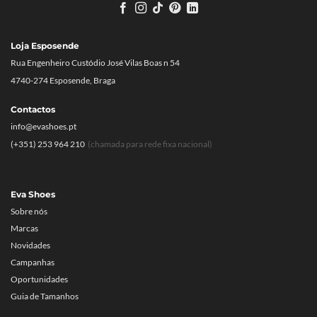
Loja Esposende
Rua Engenheiro Custódio José Vilas Boas n 54
4740-274 Esposende, Braga
Contactos
info@evashoes.pt
(+351) 253 964 210
(chamada para rede fixa nacional)
Eva Shoes
Sobre nós
Marcas
Novidades
Campanhas
Oportunidades
Guia de Tamanhos