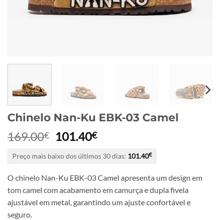
Chinelo Nan-Ku EBK-03 Camel
O
O
169.00
101.40
€
€
preço
preço
Preço mais baixo dos últimos 30 dias:
101.40
€
original
atual
era:
é:
O chinelo Nan-Ku EBK-03 Camel apresenta um design em
169.00€.
101.40€.
tom camel com acabamento em camurça e dupla fivela
ajustável em metal, garantindo um ajuste confortável e
seguro.