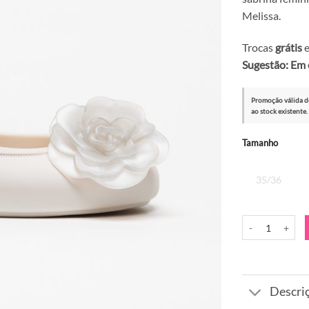
Melissa.
Trocas
grátis
e
Sugestão: Em 
Promoção válida d
ao stock existente.
Alternative:
Tamanho
35/36
Quantidade de Sa
Descri