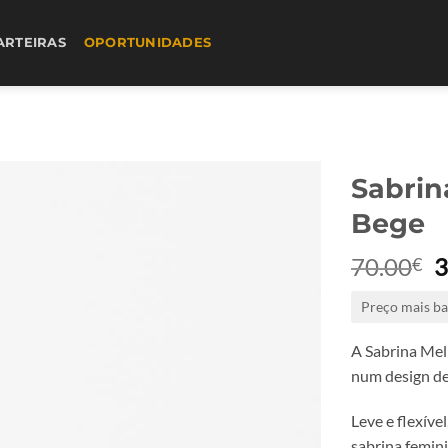
ARTEIRAS
OPORTUNIDADES
Sabrin
Bege
70.00
3
€
p
Preço mais ba
o
e
A Sabrina Meli
7
num design del
Leve e flexíve
sabrina femini