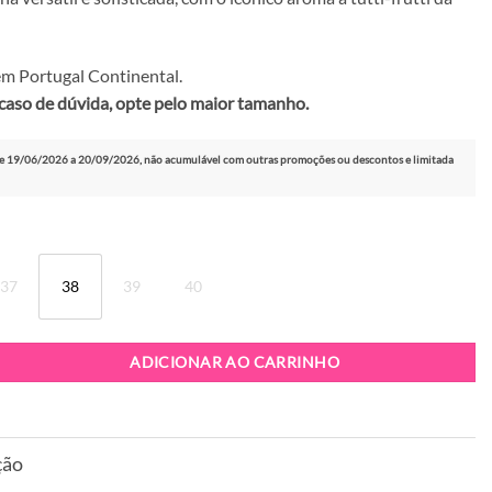
m Portugal Continental.
caso de dúvida, opte pelo maior tamanho.
e 19/06/2026 a 20/09/2026, não acumulável com outras promoções ou descontos e limitada
37
38
39
40
brina Melissa Soft Ballerina Petals Bege
ADICIONAR AO CARRINHO
ção