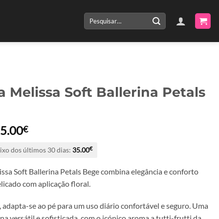
Pesquisar
por:
a Melissa Soft Ballerina Petals
O
O
5.00
€
reço
preço
ixo dos últimos 30 dias:
35.00
€
riginal
atual
ra:
é:
ssa Soft Ballerina Petals Bege combina elegância e conforto
0.00€.
35.00€.
icado com aplicação floral.
l, adapta-se ao pé para um uso diário confortável e seguro. Uma
na versátil e sofisticada, com o icónico aroma a tutti-frutti da