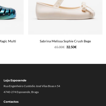
Magic Multi
Sabrina Melissa Sophie Crush Bege
O
O
65.00
€
32.50
€
reço
preço
preço
tual
original
atual
era:
é:
4.50€.
65.00€.
32.50€.
Loja Esposende
Rua Engenheiro Custódio José Vilas Boas n 54
4740-274 Esposende, Braga
Contactos