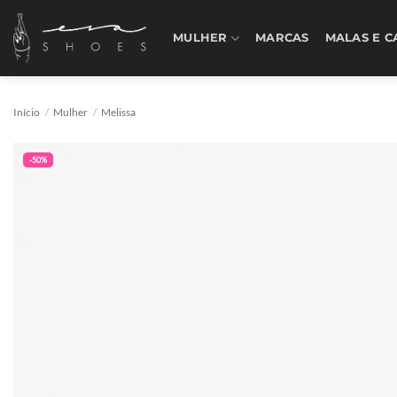
Skip
to
MULHER
MARCAS
MALAS E C
content
Início
/
Mulher
/
Melissa
-50%