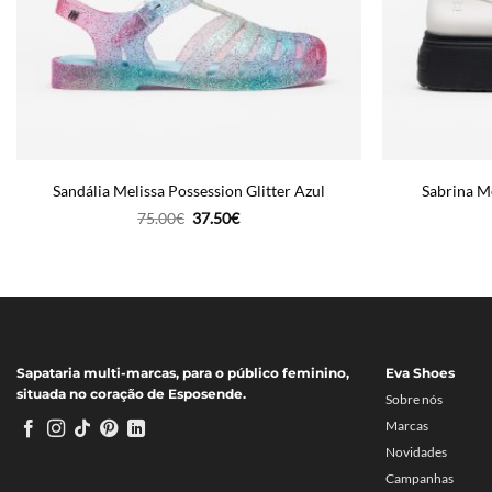
Sandália Melissa Possession Glitter Azul
Sabrina Me
O
O
75.00
€
37.50
€
preço
preço
original
atual
era:
é:
75.00€.
37.50€.
Sapataria multi-marcas, para o público feminino,
Eva Shoes
situada no coração de Esposende.
Sobre nós
Marcas
Novidades
Campanhas