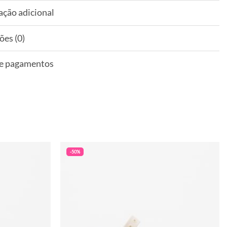
ação adicional
ões (0)
 e pagamentos
-50%