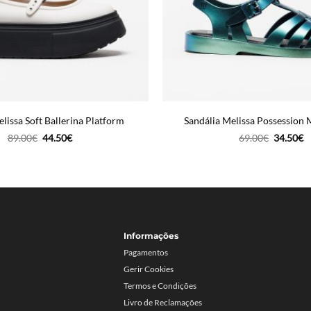
lissa Soft Ballerina Platform
Sandália Melissa Possession 
O
O
O
O
89.00
€
44.50
€
69.00
€
34.50
€
preço
preço
preço
p
original
atual
original
a
era:
é:
era:
é:
89.00€.
44.50€.
69.00€.
3
Informações
Pagamentos
Gerir Cookies
Termos e Condições
Livro de Reclamações