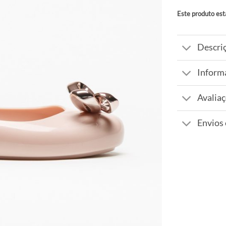
Este produto est
Alternative:
Descri
Inform
Avaliaç
Envios