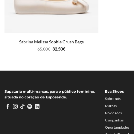
Sabrina Melissa Sophie Crush Bege
O
O
65.00
€
32.50
€
preço
preço
original
atual
era:
é:
65.00€.
32.50€.
Sapataria multi-marcas, para o público feminino,
Eva Shoes
situada no coração de Esposende.
Sobre nós
Marcas
Novidades
Campanhas
Oportunidades