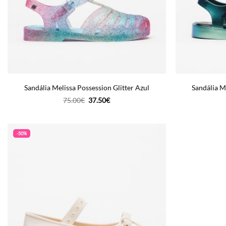
Sandália Melissa Possession Glitter Azul
Sandália M
O
O
75.00
€
37.50
€
preço
preço
original
atual
era:
é:
75.00€.
37.50€.
-50%