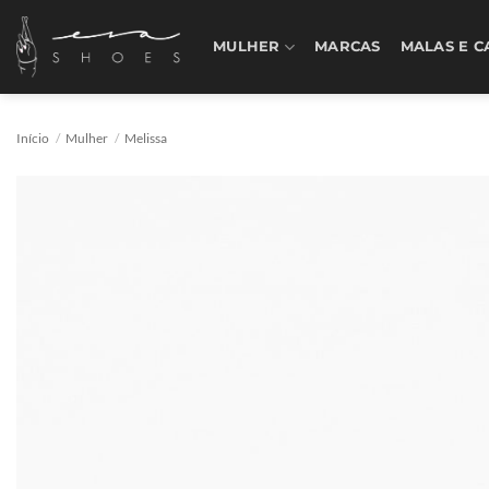
Skip
to
MULHER
MARCAS
MALAS E C
content
Início
/
Mulher
/
Melissa