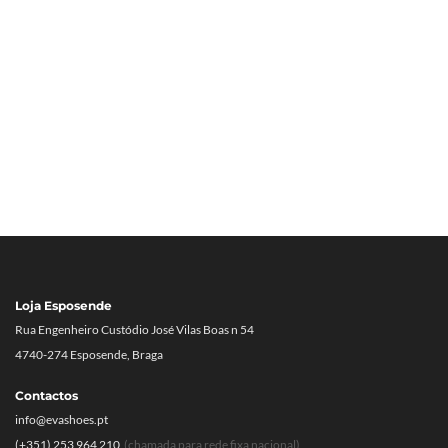
Loja Esposende
Rua Engenheiro Custódio José Vilas Boas n 54
4740-274 Esposende, Braga
Contactos
info@evashoes.pt
(+351) 253 964 210
(chamada para rede fixa nacional)