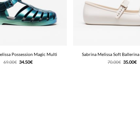
elissa Possession Magic Multi
Sabrina Melissa Soft Ballerina
O
O
O
O
69.00
€
34.50
€
70.00
€
35.00
€
preço
preço
preço
p
original
atual
original
a
era:
é:
era:
é:
69.00€.
34.50€.
70.00€.
3