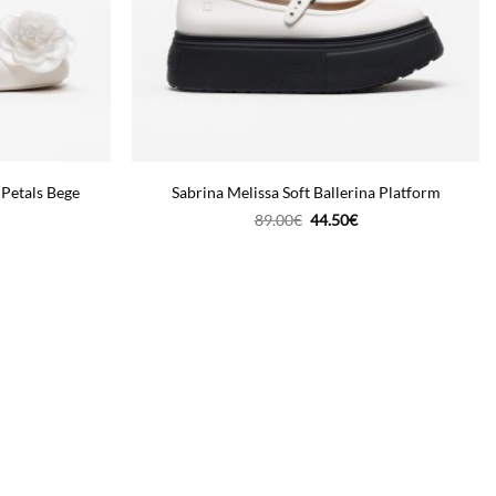
 Petals Bege
Sabrina Melissa Soft Ballerina Platform
O
O
89.00
€
44.50
€
reço
preço
preço
tual
original
atual
era:
é:
5.00€.
89.00€.
44.50€.