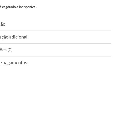
á esgotado e indisponível.
ção
ação adicional
ões (0)
 e pagamentos