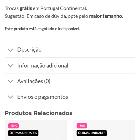
Trocas
grátis
em Portugal Continental.
Sugestão: Em caso de dúvida, opte pelo
maior tamanho
.
Este produto está esgotado e indisponível.
Alternative:
Descrição
Informação adicional
Avaliações (0)
Envios e pagamentos
Produtos Relacionados
-50%
-50%
ÚLTIMAS UNIDADES
ÚLTIMAS UNIDADES