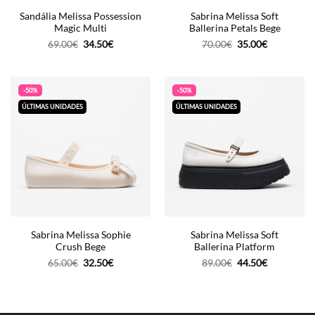
Sandália Melissa Possession
Sabrina Melissa Soft
Magic Multi
Ballerina Petals Bege
O
O
O
O
69.00
€
34.50
€
70.00
€
35.00
€
preço
preço
preço
preço
original
atual
original
atual
era:
é:
era:
é:
69.00€.
34.50€.
70.00€.
35.00€.
-50%
-50%
ÚLTIMAS UNIDADES
ÚLTIMAS UNIDADES
Sabrina Melissa Sophie
Sabrina Melissa Soft
Crush Bege
Ballerina Platform
O
O
O
O
65.00
€
32.50
€
89.00
€
44.50
€
preço
preço
preço
preço
original
atual
original
atual
era:
é:
era:
é:
65.00€.
32.50€.
89.00€.
44.50€.