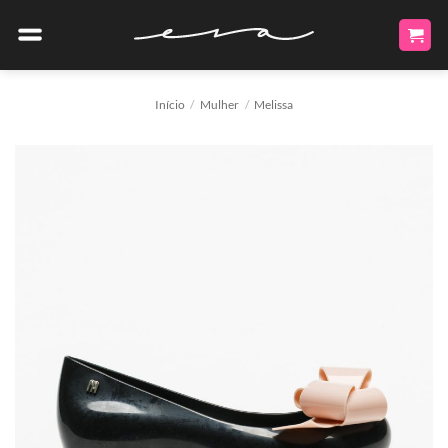
Skip
to
content
Início
/
Mulher
/
Melissa