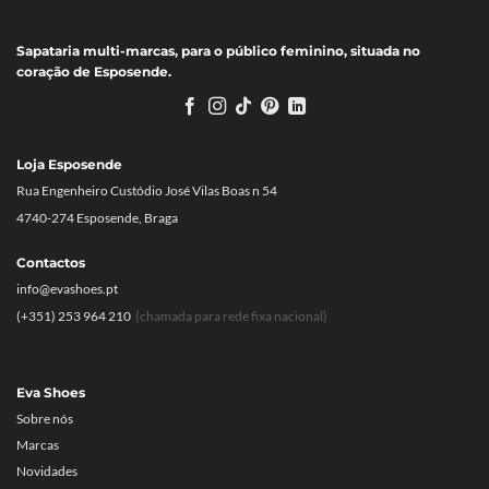
Sapataria multi-marcas, para o público feminino, situada no
coração de Esposende.
Loja Esposende
Rua Engenheiro Custódio José Vilas Boas n 54
4740-274 Esposende, Braga
Contactos
info@evashoes.pt
(+351) 253 964 210
(chamada para rede fixa nacional)
Eva Shoes
Sobre nós
Marcas
Novidades