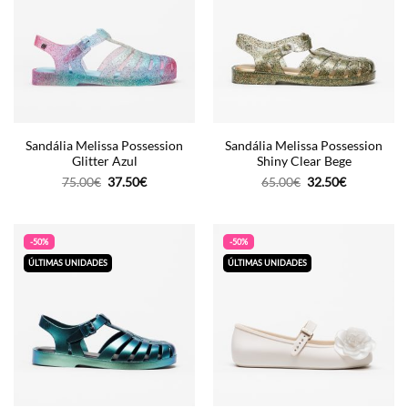
Sandália Melissa Possession
Sandália Melissa Possession
Glitter Azul
Shiny Clear Bege
O
O
O
O
75.00
€
37.50
€
65.00
€
32.50
€
preço
preço
preço
preço
original
atual
original
atual
era:
é:
era:
é:
75.00€.
37.50€.
65.00€.
32.50€.
-50%
-50%
ÚLTIMAS UNIDADES
ÚLTIMAS UNIDADES