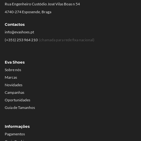
Rua Engenheiro Custódio José Vilas Boas n 54
4740-274 Esposende, Braga
Contactos
info@evashoes.pt
(+351) 253 964 210
(chamada para rede fixa nacional)
Eva Shoes
Sobre nós
Marcas
Novidades
Campanhas
Oportunidades
Guia de Tamanhos
Informações
Pagamentos