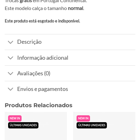
Trocas
grátis
em Portugal Continental.
Este modelo calça o tamanho
normal
.
Este produto está esgotado e indisponível.
Alternative:
Descrição
Informação adicional
Avaliações (0)
Envios e pagamentos
Produtos Relacionados
NEW IN
NEW IN
ÚLTIMAS UNIDADES
ÚLTIMAS UNIDADES