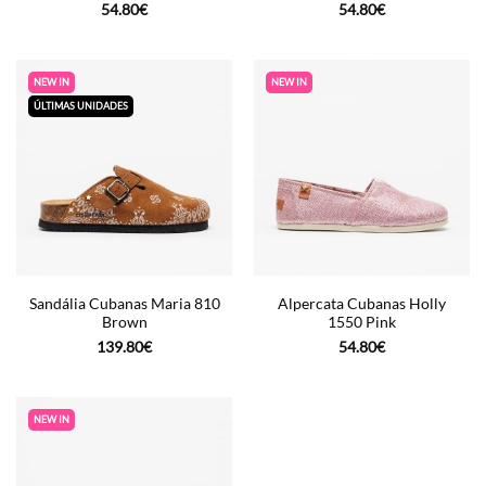
54.80
€
54.80
€
NEW IN
NEW IN
ÚLTIMAS UNIDADES
Sandália Cubanas Maria 810
Alpercata Cubanas Holly
Brown
1550 Pink
139.80
€
54.80
€
NEW IN