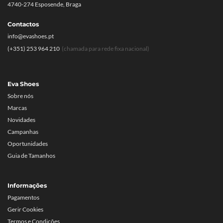
4740-274 Esposende, Braga
Contactos
info@evashoes.pt
(+351) 253 964 210
(chamada para rede fixa nacional)
Eva Shoes
Sobre nós
Marcas
Novidades
Campanhas
Oportunidades
Guia de Tamanhos
Informações
Pagamentos
Gerir Cookies
Termos e Condições