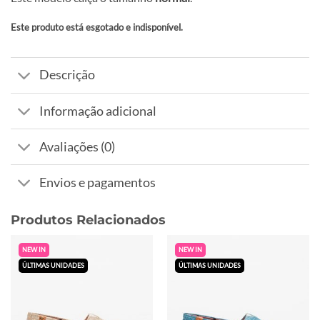
Este produto está esgotado e indisponível.
Alternative:
Descrição
Informação adicional
Avaliações (0)
Envios e pagamentos
Produtos Relacionados
NEW IN
NEW IN
ÚLTIMAS UNIDADES
ÚLTIMAS UNIDADES