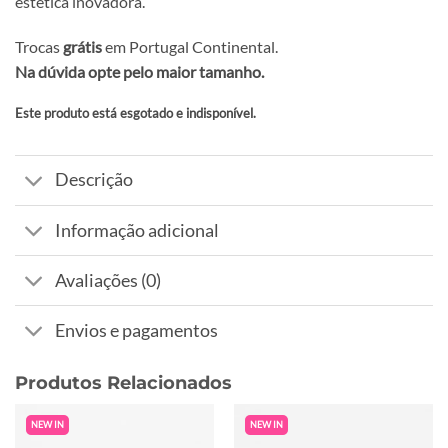
estética inovadora.
Trocas
grátis
em Portugal Continental.
Na dúvida opte pelo maior tamanho.
Este produto está esgotado e indisponível.
Alternative:
Descrição
Informação adicional
Avaliações (0)
Envios e pagamentos
Produtos Relacionados
NEW IN
NEW IN