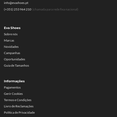
info@evashoes.pt
(+351) 253 964 210
(chamada para rede fixa nacional)
Eva Shoes
Sobre nós
Marcas
Novidades
Campanhas
Oportunidades
Guia de Tamanhos
Informações
Pagamentos
Gerir Cookies
Termos e Condições
Livro de Reclamações
Política de Privacidade