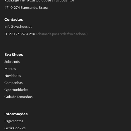
Rua Engenheiro Custódio José Vilas Boas n 54
4740-274 Esposende, Braga
Contactos
info@evashoes.pt
(+351) 253 964 210
(chamada para rede fixa nacional)
Eva Shoes
Sobre nós
Marcas
Novidades
Campanhas
Oportunidades
Guia de Tamanhos
Informações
Pagamentos
Gerir Cookies