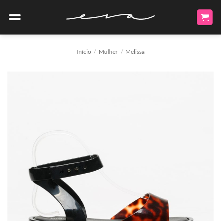
Skip
to
content
Início
/
Mulher
/
Melissa