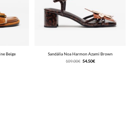
ne Beige
Sandália Noa Harmon Azami Brown
O
O
O
109.00
€
54.50
€
reço
preço
preço
tual
original
atual
:
era:
é:
.
0.00€.
109.00€.
54.50€.