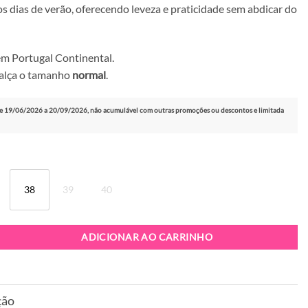
os dias de verão, oferecendo leveza e praticidade sem abdicar do
m Portugal Continental.
calça o tamanho
normal
.
e 19/06/2026 a 20/09/2026, não acumulável com outras promoções ou descontos e limitada
38
39
40
andália Noa Harmon Acacia Cuero
ADICIONAR AO CARRINHO
ção