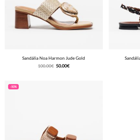
Sandália Noa Harmon Jude Gold
Sandáli
O
O
100.00
€
50.00
€
preço
preço
original
atual
era:
é:
100.00€.
50.00€.
-50%