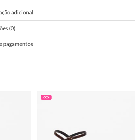
ação adicional
ões (0)
 e pagamentos
-50%