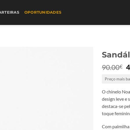
ARTEIRAS
OPORTUNIDADES
Sandál
90.00
4
€
p
Preço mais ba
o
e
O chinelo Noa
9
design leve e 
destaca-se pel
toque feminin
Com palmilha 