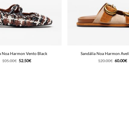
a Noa Harmon Vento Black
Sandália Noa Harmon Aveli
O
O
O
105.00
€
52.50
€
120.00
€
60.00
€
preço
preço
preço
p
original
atual
original
a
era:
é:
era:
é
105.00€.
52.50€.
120.00€
6