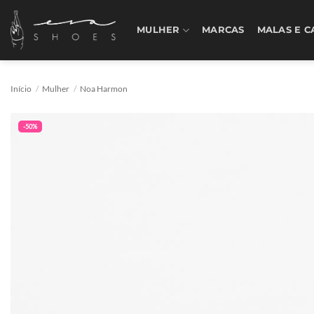
Skip
to
MULHER
MARCAS
MALAS E C
content
Início
/
Mulher
/
Noa Harmon
-50%