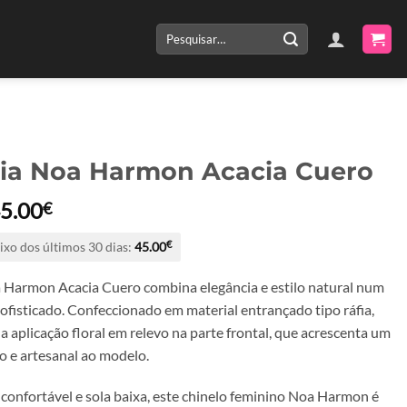
Pesquisar
por:
ia Noa Harmon Acacia Cuero
O
O
5.00
€
reço
preço
ixo dos últimos 30 dias:
45.00
€
riginal
atual
ra:
é:
 Harmon Acacia Cuero combina elegância e estilo natural num
0.00€.
45.00€.
sofisticado. Confeccionado em material entrançado tipo ráfia,
a aplicação floral em relevo na parte frontal, que acrescenta um
o e artesanal ao modelo.
confortável e sola baixa, este chinelo feminino Noa Harmon é