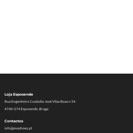
Loja Esposende
Rua Engenheiro Custódio José Vilas Boas n 54
4740-274 Esposende, Braga
Contactos
info@evashoes.pt