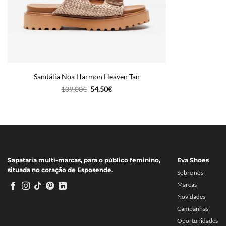
Sandália Noa Harmon Heaven Tan
O
O
109.00
€
54.50
€
preço
preço
original
atual
era:
é:
109.00€.
54.50€.
Sapataria multi-marcas, para o público feminino,
Eva Shoes
situada no coração de Esposende.
Sobre nós
Marcas
Novidades
Campanhas
Oportunidades