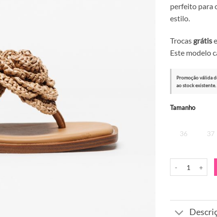
perfeito para 
estilo.
Trocas
grátis
e
Este modelo 
Promoção válida d
ao stock existente.
Alternative:
Tamanho
36
37
Quantidade de S
Descri