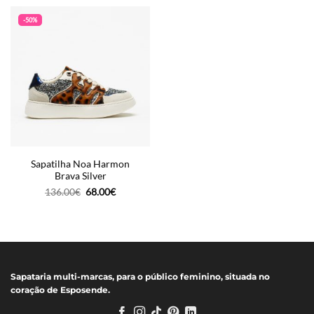
era:
é:
era:
é:
131.00€.
65.50€.
136.00€.
68.00€.
-50%
Sapatilha Noa Harmon
Brava Silver
O
O
136.00
€
68.00
€
preço
preço
original
atual
era:
é:
136.00€.
68.00€.
Sapataria multi-marcas, para o público feminino, situada no
coração de Esposende.