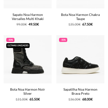
Sapato Noa Harmon
Bota Noa Harmon Chakra
Versalles Multi Khaki
Taupe
O
O
O
O
99.00
€
49.50
€
135.00
€
67.50
€
preço
preço
preço
preço
original
atual
original
atual
era:
é:
era:
é:
99.00€.
49.50€.
135.00€.
67.50€.
-50%
-50%
ÚLTIMAS UNIDADES
Bota Noa Harmon Noir
Sapatilha Noa Harmon
Silver
Brava Preto
O
O
O
O
131.00
€
65.50
€
136.00
€
68.00
€
preço
preço
preço
preço
original
atual
original
atual