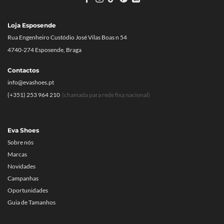
Loja Esposende
Rua Engenheiro Custódio José Vilas Boas n 54
4740-274 Esposende, Braga
Contactos
info@evashoes.pt
(+351) 253 964 210
(chamada para rede fixa nacional)
Eva Shoes
Sobre nós
Marcas
Novidades
Campanhas
Oportunidades
Guia de Tamanhos