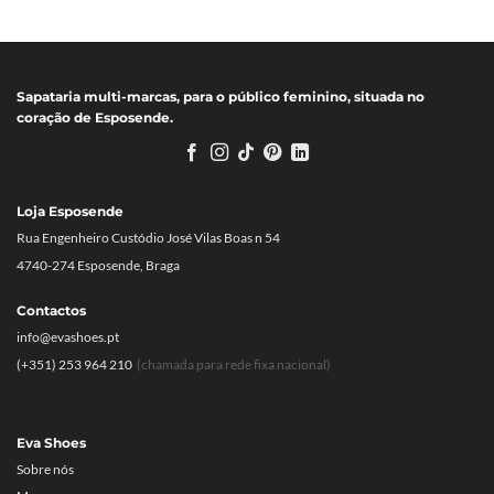
era:
é:
era:
é:
139.95€.
69.97€.
119.95€.
59.97€.
Sapataria multi-marcas, para o público feminino, situada no
coração de Esposende.
Loja Esposende
Rua Engenheiro Custódio José Vilas Boas n 54
4740-274 Esposende, Braga
Contactos
info@evashoes.pt
(+351) 253 964 210
(chamada para rede fixa nacional)
Eva Shoes
Sobre nós