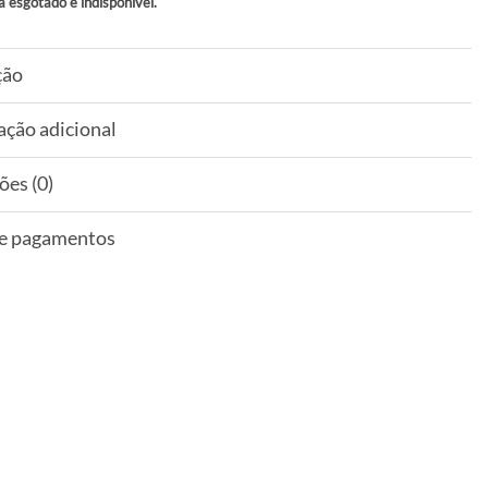
á esgotado e indisponível.
ção
ação adicional
ões (0)
 e pagamentos