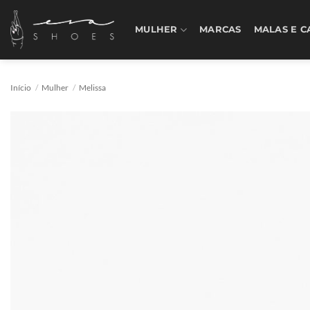
Skip
to
MULHER
MARCAS
MALAS E C
content
Início
/
Mulher
/
Melissa