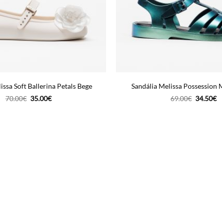
issa Soft Ballerina Petals Bege
Sandália Melissa Possession 
O
O
O
O
70.00
€
35.00
€
69.00
€
34.50
€
preço
preço
preço
p
original
atual
original
a
era:
é:
era:
é:
70.00€.
35.00€.
69.00€.
3