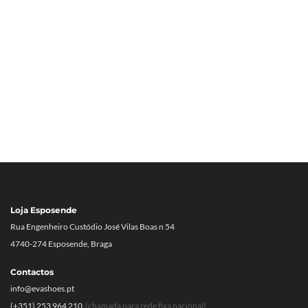
Loja Esposende
Rua Engenheiro Custódio José Vilas Boas n 54
4740-274 Esposende, Braga
Contactos
info@evashoes.pt
(+351) 253 964 210
(chamada para rede fixa nacional)