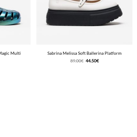
Magic Multi
Sabrina Melissa Soft Ballerina Platform
O
O
89.00
€
44.50
€
reço
preço
preço
tual
original
atual
era:
é:
4.50€.
89.00€.
44.50€.