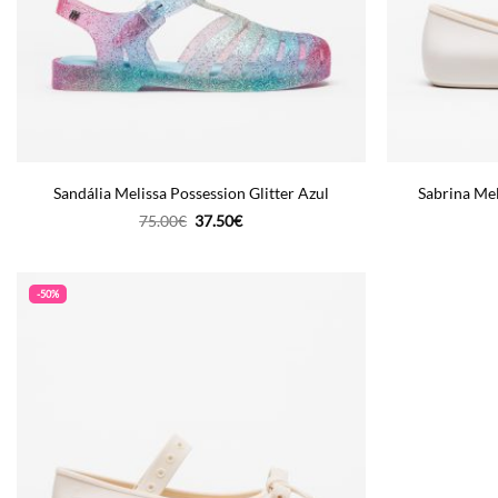
Sandália Melissa Possession Glitter Azul
Sabrina Mel
O
O
75.00
€
37.50
€
preço
preço
original
atual
era:
é:
75.00€.
37.50€.
-50%