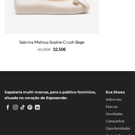
Sabrina Melissa Sophie Crush Bege
O
O
65.00
€
32.50
€
preço
preço
original
atual
era:
é:
65.00€.
32.50€.
Sapataria multi-marcas, para o público feminino,
Eva Shoes
situada no coração de Esposende.
Sobre nós
Marcas
Novidades
Campanhas
Oportunidades