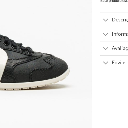
Este produto est
Alternative:
Descri
Inform
Avaliaç
Envios