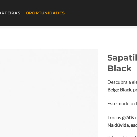
ARTEIRAS
OPORTUNIDADES
Sapati
Black
Descubra a el
Beige Black
, 
Este modelo de
Trocas
grátis
e
Na dúvida, es