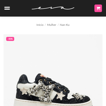
Skip
to
content
Início
/
Mulher
/
Nan-Ku
-50%