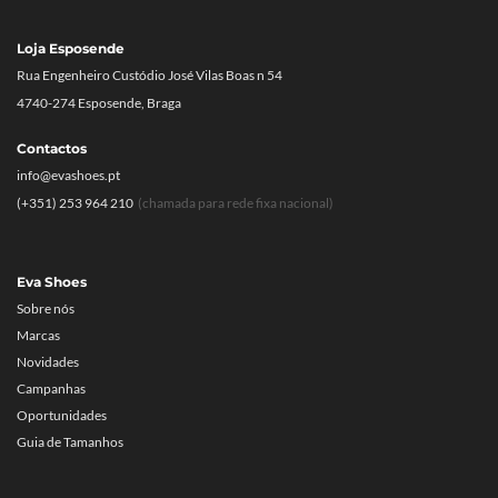
Loja Esposende
Rua Engenheiro Custódio José Vilas Boas n 54
4740-274 Esposende, Braga
Contactos
info@evashoes.pt
(+351) 253 964 210
(chamada para rede fixa nacional)
Eva Shoes
Sobre nós
Marcas
Novidades
Campanhas
Oportunidades
Guia de Tamanhos