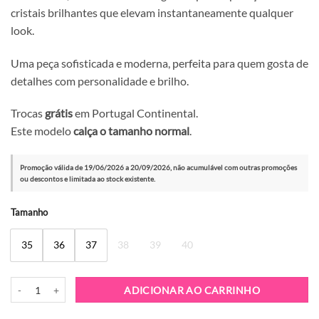
cristais brilhantes que elevam instantaneamente qualquer
look.
Uma peça sofisticada e moderna, perfeita para quem gosta de
detalhes com personalidade e brilho.
Trocas
grátis
em Portugal Continental.
Este modelo
calça o tamanho normal
.
Promoção válida de 19/06/2026 a 20/09/2026, não acumulável com outras promoções
ou descontos e limitada ao stock existente.
Alternative:
Tamanho
35
36
37
38
39
40
Quantidade de Sapatilha Nan-Ku Couture EFE-01 Black
ADICIONAR AO CARRINHO