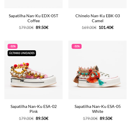
Sapatilha Nan-Ku EDX-05T
Chinelo Nan-Ku EBK-03
Coffee
Camel
O
O
O
O
179.00
€
89.50
€
169.00
€
101.40
€
preço
preço
preço
preço
original
atual
original
atual
era:
é:
era:
é:
179.00€.
89.50€.
169.00€.
101.40€.
-50%
-50%
ÚLTIMAS UNIDADES
Sapatilha Nan-Ku ESA-02
Sapatilha Nan-Ku ESA-05
Pink
White
O
O
O
O
179.00
€
89.50
€
179.00
€
89.50
€
preço
preço
preço
preço
original
atual
original
atual
era:
é:
era:
é: