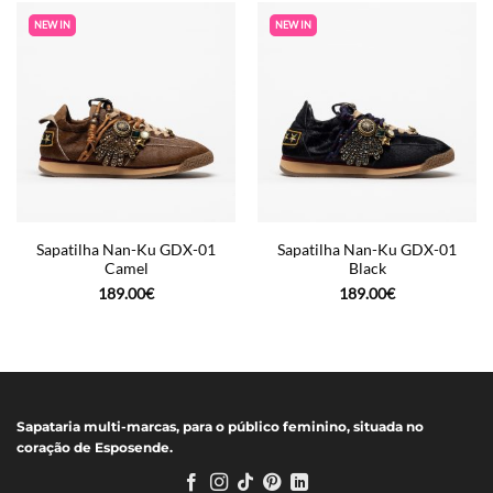
179.00€.
89.50€.
179.00€.
89.50€.
NEW IN
NEW IN
Sapatilha Nan-Ku GDX-01
Sapatilha Nan-Ku GDX-01
Camel
Black
189.00
€
189.00
€
Sapataria multi-marcas, para o público feminino, situada no
coração de Esposende.