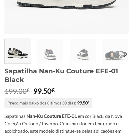
Sapatilha Nan-Ku Couture EFE-01
Black
O
O
199.00
99.50
€
€
preço
preço
Preço mais baixo dos últimos 30 dias:
99.50
€
original
atual
era:
é:
Sapatilhas
Nan-Ku Couture EFE-01
em cor Black, da Nova
199.00€.
99.50€.
Coleção Outono / Inverno. Com exterior em texturado e
acolchoado, este modelo distingue-se pelas aplicações em