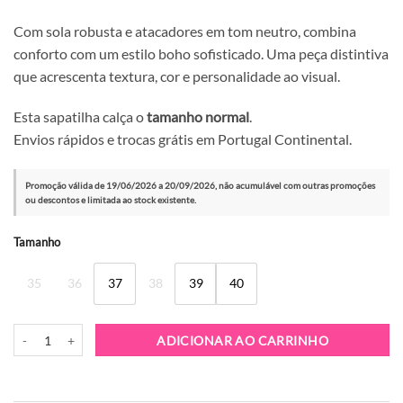
Com sola robusta e atacadores em tom neutro, combina
conforto com um estilo boho sofisticado. Uma peça distintiva
que acrescenta textura, cor e personalidade ao visual.
Esta sapatilha calça o
tamanho normal
.
Envios rápidos e trocas grátis em Portugal Continental.
Promoção válida de 19/06/2026 a 20/09/2026, não acumulável com outras promoções
ou descontos e limitada ao stock existente.
Alternative:
Tamanho
35
36
37
38
39
40
Quantidade de Sapatilha Nan-Ku ESA-05 White
ADICIONAR AO CARRINHO