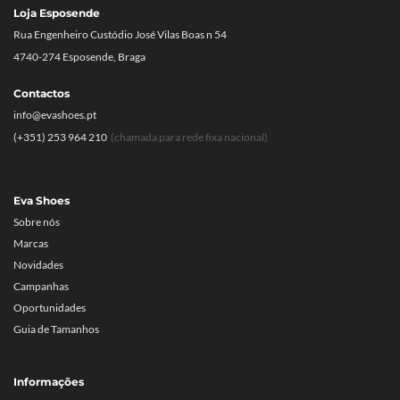
Loja Esposende
Rua Engenheiro Custódio José Vilas Boas n 54
4740-274 Esposende, Braga
Contactos
info@evashoes.pt
(+351) 253 964 210
(chamada para rede fixa nacional)
Eva Shoes
Sobre nós
Marcas
Novidades
Campanhas
Oportunidades
Guia de Tamanhos
Informações