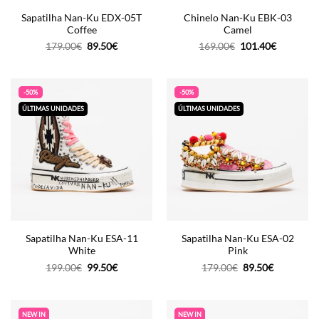
Sapatilha Nan-Ku EDX-05T
Chinelo Nan-Ku EBK-03
Coffee
Camel
O
O
O
O
179.00
€
89.50
€
169.00
€
101.40
€
preço
preço
preço
preço
original
atual
original
atual
era:
é:
era:
é:
179.00€.
89.50€.
169.00€.
101.40€.
-50%
-50%
ÚLTIMAS UNIDADES
ÚLTIMAS UNIDADES
Sapatilha Nan-Ku ESA-11
Sapatilha Nan-Ku ESA-02
White
Pink
O
O
O
O
199.00
€
99.50
€
179.00
€
89.50
€
preço
preço
preço
preço
original
atual
original
atual
era:
é:
era:
é:
199.00€.
99.50€.
179.00€.
89.50€.
NEW IN
NEW IN