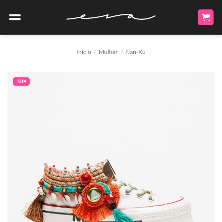
Skip
to
content
Início
/
Mulher
/
Nan-Ku
-50%