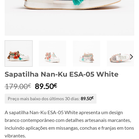
Sapatilha Nan-Ku ESA-05 White
O
O
179.00
89.50
€
€
preço
preço
Preço mais baixo dos últimos 30 dias:
89.50
€
original
atual
era:
é:
A sapatilha Nan-Ku ESA-05 White apresenta um design
179.00€.
89.50€.
branco contemporâneo com detalhes artesanais marcantes,
incluindo aplicações em missangas, conchas e franjas em tons
vibrantes.